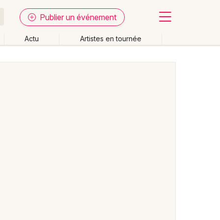
Publier un événement
Actu
Artistes en tournée
Fermer
Effacer les dates
week-end
Autre