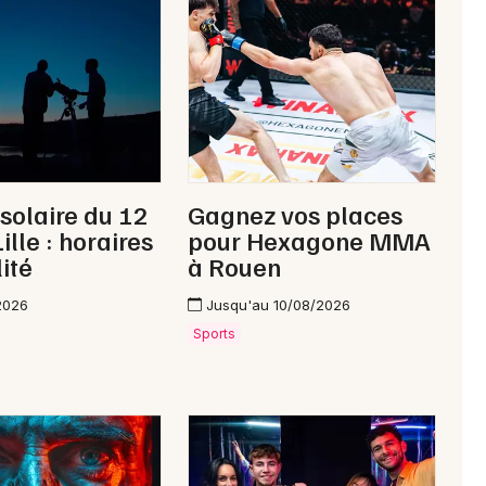
Newsletter des sorties
Artistes en tournée
 solaire du 12
Gagnez vos places
Actus à Maubeuge
ille : horaires
pour Hexagone MMA
lité
à Rouen
Magazine à Maubeuge
2026
Jusqu'au 10/08/2026
Sports