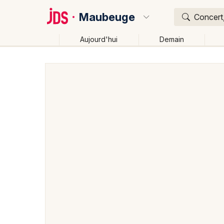
Maubeuge
Concert,
Aujourd'hui
Demain
Quoi ?
Où ?
Maubeuge et alentours
Nord (59)
Nord-Pas-de-C
Près de moi
Changer de lieu