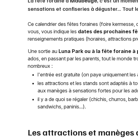
La fête foraine à
Maubeuge
, c'est un moment
sensations et confiseries à déguster… Tout le
Ce calendrier des fêtes foraines (foire kermesse,
vous, vous indique les
dates des prochaines fê
renseignements pratiques (horaires, attractions pré
Une sortie au
Luna Park ou à la fête foraine à
ados, en passant par les parents, tout le monde 
nombreux :
l'entrée est gratuite (on paye uniquement les a
les attractions et les stands sont adaptés à to
aux manèges à sensations fortes pour les ado
il y a de quoi se régaler (chichis, churros, b
sandwichs, paninis...).
Les attractions et manèges 