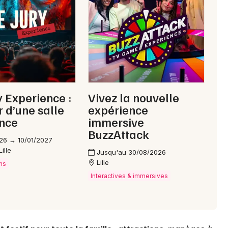
Choisir mes départements
59 - Nord
Mon email
y Experience :
Vivez la nouvelle
 d’une salle
expérience
Je m'abonne
ence
immersive
BuzzAttack
26 → 10/01/2027
ille
Jusqu'au 30/08/2026
Lille
ns
Interactives & immersives