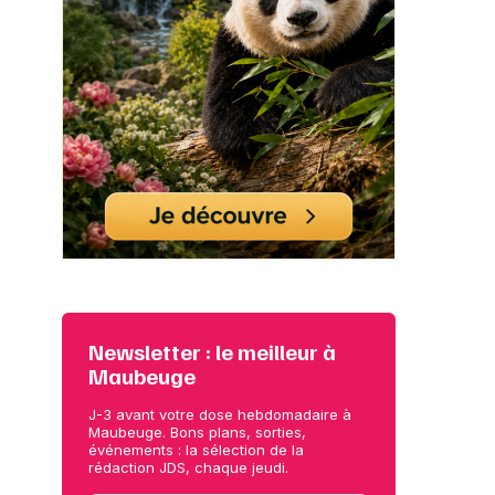
Newsletter : le meilleur à
Maubeuge
J-3 avant votre dose hebdomadaire à
Maubeuge. Bons plans, sorties,
événements : la sélection de la
rédaction JDS, chaque jeudi.