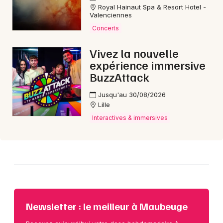
Royal Hainaut Spa & Resort Hotel -
Valenciennes
Choisir mes départements
Concerts
59 - Nord
Vivez la nouvelle
expérience immersive
BuzzAttack
Mon email
Jusqu'au 30/08/2026
Je m'abonne
Lille
Interactives & immersives
Newsletter : le meilleur à Maubeuge