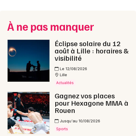
Montpellier
Spectacles
Nantes
À ne pas manquer
Concerts
Nice
Paris
Sports
Éclipse solaire du 12
août à Lille : horaires &
Strasbourg
Soirées
visibilité
Toulouse
Le 12/08/2026
Sorties famille
Lille
Toutes les villes
Actualités
Expos
Gagnez vos places
Sorties & loisirs
pour Hexagone MMA à
Rouen
Gastronomie dans le Nord
Jusqu'au 10/08/2026
Gastronomie en Nord-Pas-de-Calais
Sports