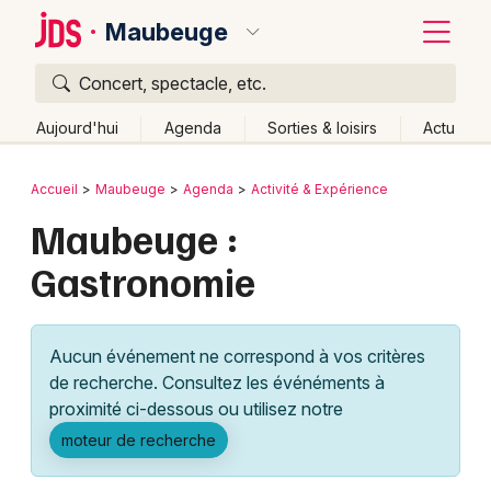
Maubeuge
Concert, spectacle, etc.
Quoi ?
Fermer
Aujourd'hui
Agenda
Sorties & loisirs
Actu
Où ?
Retour
Publier un événement
Accueil
Maubeuge
Agenda
Activité & Expérience
Maubeuge et alentours
Nord (59)
Maubeuge :
Bordeaux
Nord-Pas-de-Calais
Partout
Près de moi
Gastronomie
Changer de lieu
Colmar
Quand ?
Effacer les dates
Lille
Grands événements
Aujourd'hui
Demain
Ce week-end
Autre
Aucun événement ne correspond à vos critères
Lyon
Activité & Expérience
de recherche. Consultez les événéments à
proximité ci-dessous ou utilisez notre
Marseille
Manifestations
moteur de recherche
Mulhouse
Foires & salons