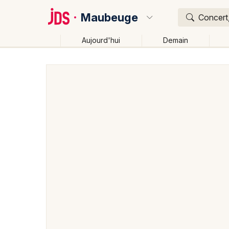
Maubeuge
Concert,
Aujourd'hui
Demain
Quoi ?
Où ?
Maubeuge et alentours
Nord (59)
Nord-Pas-de-C
Près de moi
Changer de lieu