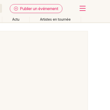
Publier un événement
Actu
Artistes en tournée
Fermer
Effacer les dates
week-end
Autre