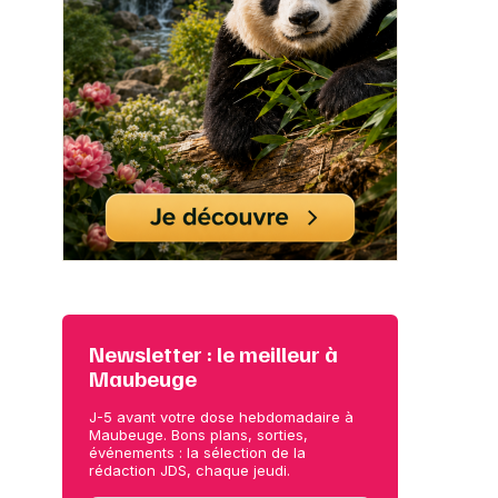
Newsletter : le meilleur à
Maubeuge
J-5 avant votre dose hebdomadaire à
Maubeuge. Bons plans, sorties,
événements : la sélection de la
rédaction JDS, chaque jeudi.