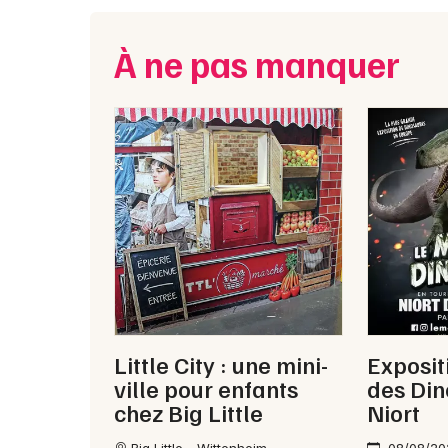
À ne pas manquer
Little City : une mini-
Exposi
ville pour enfants
des Din
chez Big Little
Niort