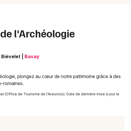
Spectacles
Mulhouse
Concerts
Montpellier
Nantes
Sports
de l'Archéologie
Nice
Soirées
Paris
 Biévelet
|
Bavay
Sorties famille
Strasbourg
Expos
Toulouse
éologie, plongez au cœur de notre patrimoine grâce à des
lo-romaines.
Sorties & loisirs
Toutes les villes
l (Office de Tourisme de l'Avesnois). Date de dernière mise à jour le
Manifestations dans le Nord
Manifestations en Nord-Pas-de-Calais
Manifestations dans les Hauts-de-France