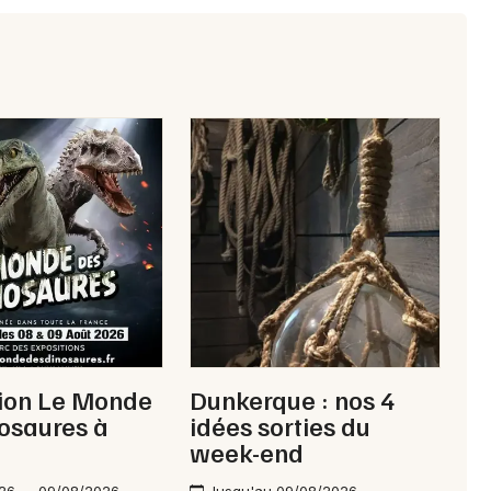
Choisir mes départements
59 - Nord
Mon email
Je m'abonne
tion Le Monde
Dunkerque : nos 4
osaures à
idées sorties du
week-end