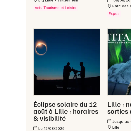
Big Little - Wittenheim
08/08/20
Parc des e
Actu Tourisme et Loisirs
Expos
Éclipse solaire du 12
Lille : 
août à Lille : horaires
sorties
& visibilité
Jusqu'au
Lille
Le 12/08/2026