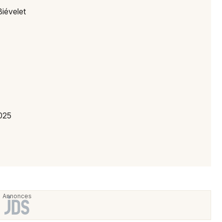
iévelet
Newsletter des sorties
Artistes en tournée
Actus à Maubeuge
2025
Magazine à Maubeuge