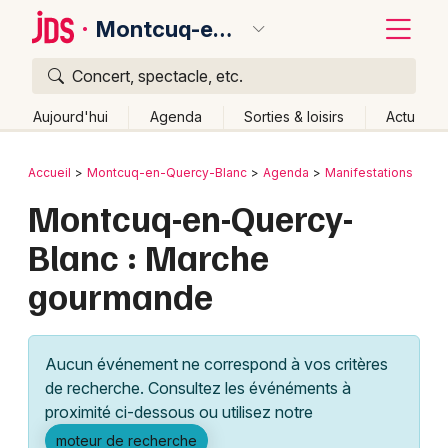
Montcuq-en-Quercy-Blanc
Concert, spectacle, etc.
Quoi ?
Fermer
Aujourd'hui
Agenda
Sorties & loisirs
Actu
Où ?
Retour
Publier un événement
Accueil
Montcuq-en-Quercy-Blanc
Agenda
Manifestations
Montcuq-en-Quercy-Blanc et alentours
Lot (46)
Montcuq-en-Quercy-
Bordeaux
Midi-Pyrénées
Partout
Près de moi
Changer de lieu
Blanc : Marche
Colmar
Quand ?
Effacer les dates
gourmande
Lille
Grands événements
Aujourd'hui
Demain
Ce week-end
Autre
Lyon
Activité & Expérience
Aucun événement ne correspond à vos critères
Marseille
de recherche. Consultez les événéments à
Manifestations
proximité ci-dessous ou utilisez notre
Mulhouse
Foires & salons
moteur de recherche