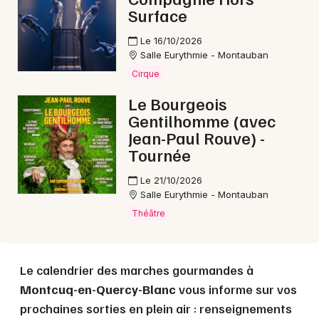
Choisir mes départements
Surface
46 - Lot
Le 16/10/2026
Salle Eurythmie - Montauban
Mon email
Cirque
Le Bourgeois
Je m'abonne
Gentilhomme (avec
Jean-Paul Rouve) -
Tournée
Le 21/10/2026
Salle Eurythmie - Montauban
Théâtre
Le calendrier des marches gourmandes à
Montcuq-en-Quercy-Blanc
vous informe sur vos
prochaines sorties en plein air : renseignements