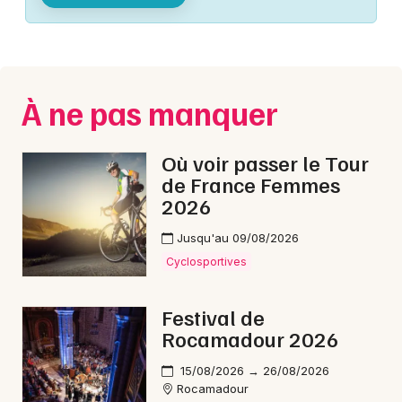
Montpellier
Spectacles
Nantes
Concerts
Nice
À ne pas manquer
Paris
Sports
Strasbourg
Où voir passer le Tour
Soirées
de France Femmes
Toulouse
2026
Sorties famille
Toutes les villes
Jusqu'au 09/08/2026
Expos
Cyclosportives
Sorties & loisirs
Festival de
Rocamadour 2026
Marche gourmande en Midi-Pyrénées
15/08/2026 → 26/08/2026
Marche gourmande en Occitanie
Rocamadour