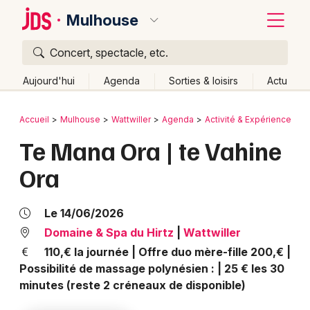
Mulhouse
Concert, spectacle, etc.
Quoi ?
Fermer
Aujourd'hui
Agenda
Sorties & loisirs
Actu
Où ?
Retour
Publier un événement
Accueil
Mulhouse
Wattwiller
Agenda
Activité & Expérience
B
Mulhouse et alentours
Haut-Rhin (68)
Alsace
Te Mana Ora | te Vahine
Bordeaux
Partout
Près de moi
Changer de lieu
Ora
Colmar
Quand ?
Effacer les dates
Lille
Grands événements
Aujourd'hui
Demain
Ce week-end
Autre
Le 14/06/2026
Lyon
Domaine & Spa du Hirtz
|
Wattwiller
Activité & Expérience
110,€ la journée | Offre duo mère-fille 200,€ |
Marseille
Possibilité de massage polynésien : | 25 € les 30
Manifestations
minutes (reste 2 créneaux de disponible)
Mulhouse
Foires & salons