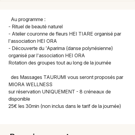
Bien-être dans le Grand Est
Au programme :
- Rituel de beauté naturel
- Atelier couronne de fleurs HEI TIARE organisé par
l'association HEI ORA
Jeux concours
- Découverte du 'Aparima (danse polynésienne)
organisé par l'association HEI ORA
Newsletter des sorties
Rotation des groupes tout au long de la journée
Artistes en tournée
des Massages TAURUMI vous seront proposés par
MIORA WELLNESS
Actus à Mulhouse
sur réservation UNIQUEMENT - 8 créneaux de
disponible
Magazine à Mulhouse
25€ les 30min (non inclus dans le tarif de la journée)
Actus tourisme & loisirs
Restaurants