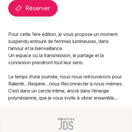
Montpellier
Réserver
Spectacles
Nantes
Concerts
Nice
Pour cette 1ère édition, je vous propose un moment
Paris
Sports
suspendu entouré de femmes lumineuses, dans
l’amour et la bienveillance.
Strasbourg
Soirées
Un espace où la transmission, le partage et la
connexion prendront tout leur sens.
Toulouse
Sorties famille
Toutes les villes
Le temps d’une journée, nous nous retrouverons pour
Expos
Ralentir…Respirer…nous Reconnecter à nous-mêmes.
C’est dans un cercle intime, ancré dans l’énergie
Sorties & loisirs
polynésienne, que je vous invite à vibrer ensemble...
Bien-être dans le Haut-Rhin
Bien-être en Alsace