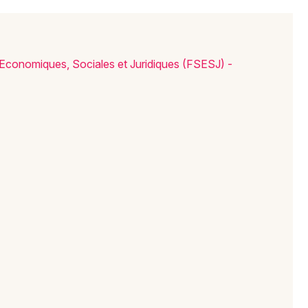
Economiques, Sociales et Juridiques (FSESJ) -
Jeux concours
Newsletter des sorties
Artistes en tournée
Actus à Mulhouse
Magazine à Mulhouse
Actus tourisme & loisirs
Restaurants