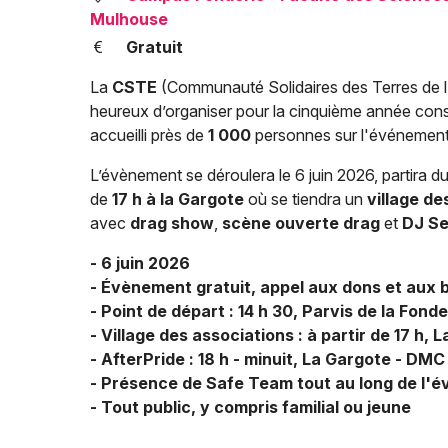
Mulhouse
Gratuit
La
CSTE
(Communauté Solidaires des Terres de l’
heureux d’organiser pour la cinquième année con
accueilli près de
1 000
personnes sur l'événement e
L’évènement se déroulera le 6 juin 2026, partira d
de
17 h à la Gargote
où se tiendra un
village de
avec
drag show
,
scène ouverte drag
et
DJ Se
- 6 juin 2026
- Évènement gratuit, appel aux dons et aux 
- Point de départ : 14 h 30, Parvis de la Fonde
- Village des associations : à partir de 17 h,
- AfterPride : 18 h - minuit, La Gargote - DMC
- Présence de Safe Team tout au long de l'
- Tout public, y compris familial ou jeune