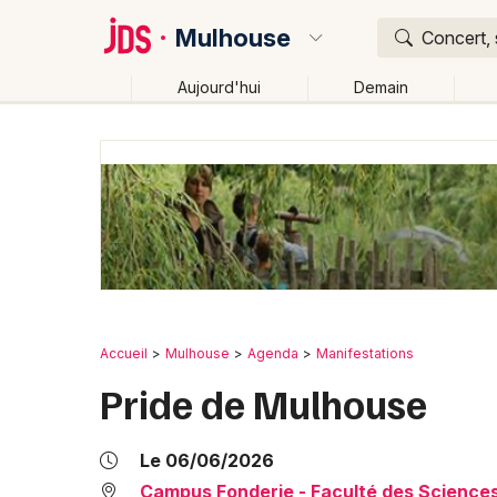
Mulhouse
Concert, 
Aujourd'hui
Demain
Quoi ?
Où ?
Mulhouse et alentours
Haut-Rhin (68)
Alsace
Changer de lieu
Accueil
Mulhouse
Agenda
Manifestations
Pride de Mulhouse
Le 06/06/2026
Campus Fonderie - Faculté des Sciences