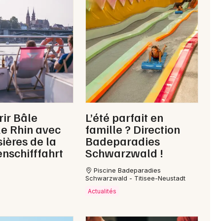
ir Bâle
L’été parfait en
le Rhin avec
famille ? Direction
sières de la
Badeparadies
nschifffahrt
Schwarzwald !
Piscine Badeparadies
Schwarzwald - Titisee-Neustadt
Actualités