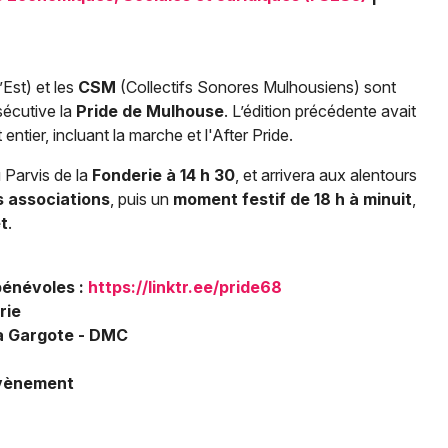
Spectacles
Mulhouse
Concerts
Montpellier
Est) et les
CSM
(Collectifs Sonores Mulhousiens) sont
Nantes
Sports
sécutive la
Pride de Mulhouse
. L’édition précédente avait
Nice
ntier, incluant la marche et l'After Pride.
Soirées
u Parvis de la
Fonderie à 14 h 30
, et arrivera aux alentours
Paris
Sorties famille
s associations
, puis un
moment festif de 18 h à minuit
,
Strasbourg
t
.
Expos
Toulouse
bénévoles :
https://linktr.ee/pride68
Sorties & loisirs
Toutes les villes
rie
 La Gargote - DMC
Manifestations dans le Haut-Rhin
évènement
Manifestations en Alsace
Manifestations dans le Grand Est