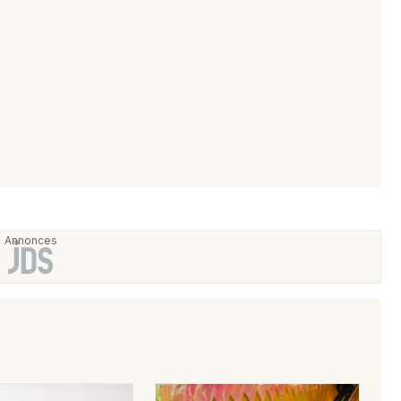
Choisir mes départements
68 - Haut-Rhin
Mon email
Je m'abonne