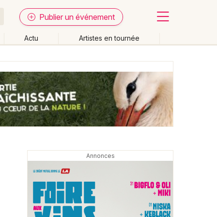
Publier un événement
Actu
Artistes en tournée
Fermer
Effacer les dates
week-end
Autre