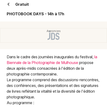
Montpellier
Gratuit
Spectacles
Nantes
PHOTOBOOK DAYS - 14h à 17h
Concerts
Nice
Paris
Sports
Strasbourg
Soirées
Toulouse
Sorties famille
Dans le cadre des journées inaugurales du festival,
la
Toutes les villes
Biennale de la Photographie de Mulhouse
propose
Expos
deux après-midis consacrées à l'édition de la
photographie contemporaine.
Sorties & loisirs
Le programme comprend des discussions-rencontres,
des conférences, des présentations et des signatures
Manifestations dans le Haut-Rhin
de livres reflétant la vitalité et la diversité de l'édition
photographique.
Manifestations en Alsace
Au programme :