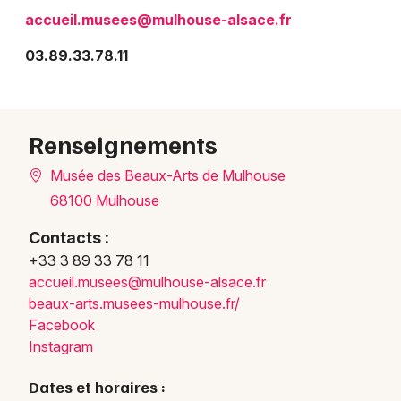
accueil.musees@mulhouse-alsace.fr
03.89.33.78.11
Renseignements
Musée des Beaux-Arts de Mulhouse
Choisir mes départements
68100 Mulhouse
68 - Haut-Rhin
Contacts :
+33 3 89 33 78 11
Mon email
accue
il.mu
sees@
mulho
use-a
lsace
.fr
beaux
-arts
.muse
es-mu
lhous
e.fr/
Je m'abonne
Facebook
Instagram
Dates et horaires :