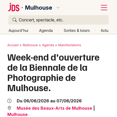
Mulhouse
Concert, spectacle, etc.
Quoi ?
Fermer
Aujourd'hui
Agenda
Sorties & loisirs
Actu
Où ?
Retour
Publier un événement
Accueil
Mulhouse
Agenda
Manifestations
Mulhouse et alentours
Haut-Rhin (68)
Alsace
Week-end d’ouverture
Bordeaux
Partout
Près de moi
Changer de lieu
de la Biennale de la
Colmar
Quand ?
Effacer les dates
Photographie de
Lille
Grands événements
Aujourd'hui
Demain
Ce week-end
Autre
Mulhouse.
Lyon
Activité & Expérience
Marseille
Du 06/06/2026 au 07/06/2026
Manifestations
Musée des Beaux-Arts de Mulhouse
|
Mulhouse
Mulhouse
Foires & salons