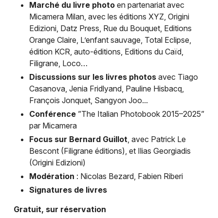
Marché du livre photo
en partenariat avec
Manifestations dans le Grand Est
Micamera Milan, avec les éditions XYZ, Origini
Edizioni, Datz Press, Rue du Bouquet, Editions
Orange Claire, L’enfant sauvage, Total Eclipse,
édition KCR, auto-éditions, Editions du Caïd,
Filigrane, Loco…
Jeux concours
Discussions sur les livres photos
avec Tiago
Casanova, Jenia Fridlyand, Pauline Hisbacq,
Newsletter des sorties
François Jonquet, Sangyon Joo...
Conférence
”The Italian Photobook 2015–2025”
Artistes en tournée
par Micamera
Focus sur Bernard Guillot
, avec Patrick Le
Actus à Mulhouse
Bescont (Filigrane éditions), et Ilias Georgiadis
(Origini Edizioni)
Magazine à Mulhouse
Modération
: Nicolas Bezard, Fabien Riberi
Actus tourisme & loisirs
Signatures de livres
Gratuit, sur réservation
Restaurants