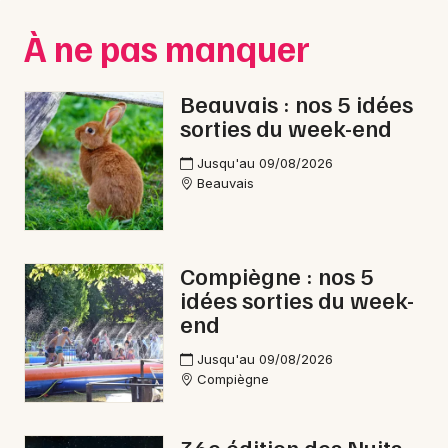
Montpellier
À ne pas manquer
Spectacles
Nantes
Concerts
Nice
Beauvais : nos 5 idées
sorties du week-end
Paris
Sports
Jusqu'au 09/08/2026
Strasbourg
Soirées
Beauvais
Toulouse
Sorties famille
Toutes les villes
Compiègne : nos 5
Expos
idées sorties du week-
end
Sorties & loisirs
Jusqu'au 09/08/2026
Danse dans l' Oise
Compiègne
Danse en Picardie
36e édition des Nuits