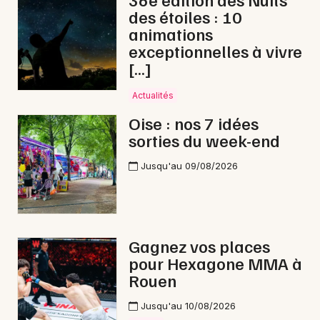
des étoiles : 10
Danse dans les Hauts-de-France
animations
exceptionnelles à vivre
[…]
Actualités
Newsletter des sorties
Oise : nos 7 idées
sorties du week-end
Artistes en tournée
Jusqu'au 09/08/2026
Actus à Noyon
Magazine à Noyon
Gagnez vos places
pour Hexagone MMA à
Rouen
Jusqu'au 10/08/2026