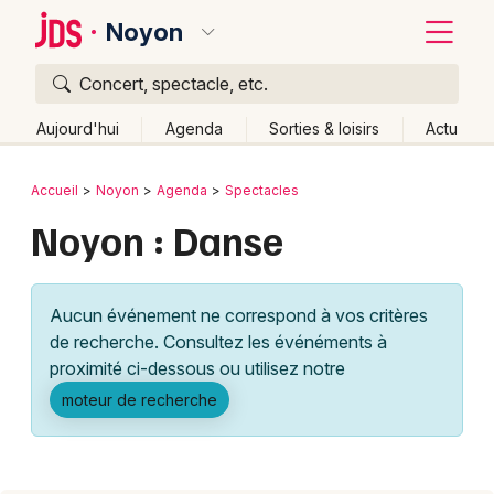
Noyon
Concert, spectacle, etc.
Quoi ?
Fermer
Aujourd'hui
Agenda
Sorties & loisirs
Actu
Où ?
Retour
Publier un événement
Accueil
Noyon
Agenda
Spectacles
Noyon et alentours
Oise (60)
Picardie
Partout
Noyon : Danse
Bordeaux
Près de moi
Changer de lieu
Colmar
Quand ?
Effacer les dates
Aucun événement ne correspond à vos critères
Lille
Grands événements
Aujourd'hui
Demain
Ce week-end
Autre
de recherche. Consultez les événéments à
Lyon
proximité ci-dessous ou utilisez notre
Activité & Expérience
moteur de recherche
Marseille
Manifestations
Mulhouse
Foires & salons