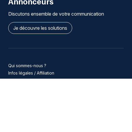
Annonceurs
Discutons ensemble de votre communication
Je découvre les solutions
Qui sommes-nous ?
Infos légales / Affiliation
Cookies
Modifier mes choix de cookies
Se désabonner des notifications
Nous contacter
Emploi
Publicité
Copyright 2008-2026 jds.fr