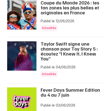
Coupe du Monde 2026 : les
fan zones les plus belles et
originales en France
Choisir mes départements
60 - Oise
Publié le 12/06/2026
Actualités
Mon email
Taylor Swift signe une
chanson pour Toy Story 5 :
Je m'abonne
écoutez “I Knew It, I Knew
You”
Publié le 04/06/2026
Actualités
Fever Days Summer Edition
du 4 au 7 juin
Publié le 03/06/2026