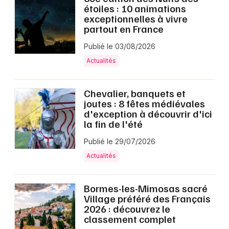
Montpellier
étoiles : 10 animations
exceptionnelles à vivre
Spectacles
Nantes
partout en France
Concerts
Nice
Publié le 03/08/2026
Actualités
Paris
Sports
Strasbourg
Chevalier, banquets et
Soirées
joutes : 8 fêtes médiévales
Toulouse
d'exception à découvrir d'ici
Sorties famille
la fin de l'été
Toutes les villes
Publié le 29/07/2026
Expos
Actualités
Sorties & loisirs
Bormes-les-Mimosas sacré
Actualités dans l' Oise
Village préféré des Français
2026 : découvrez le
Actualités en Picardie
classement complet