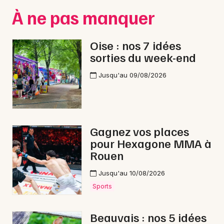
Montpellier
À ne pas manquer
Spectacles
Nantes
Oise : nos 7 idées
Concerts
Nice
sorties du week-end
Paris
Sports
Jusqu'au 09/08/2026
Strasbourg
Soirées
Toulouse
Sorties famille
Toutes les villes
Gagnez vos places
Expos
pour Hexagone MMA à
Rouen
Sorties & loisirs
Jusqu'au 10/08/2026
Sports
Visites dans l' Oise
Visites en Picardie
Beauvais : nos 5 idées