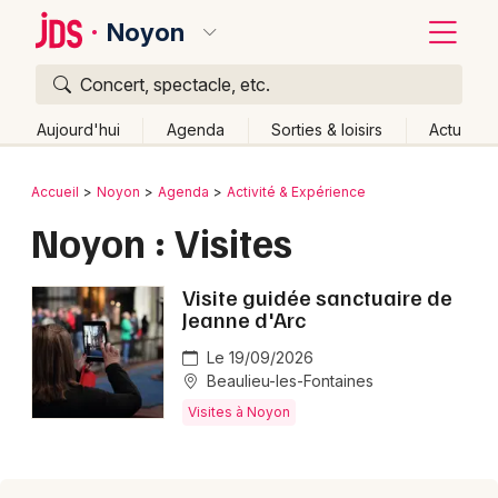
Noyon
Concert, spectacle, etc.
Quoi ?
Fermer
Aujourd'hui
Agenda
Sorties & loisirs
Actu
Où ?
Retour
Publier un événement
Accueil
Noyon
Agenda
Activité & Expérience
Noyon et alentours
Oise (60)
Picardie
Partout
Noyon : Visites
Bordeaux
Près de moi
Changer de lieu
Colmar
Visite guidée sanctuaire de
Quand ?
Effacer les dates
Jeanne d'Arc
Lille
Grands événements
Aujourd'hui
Demain
Ce week-end
Autre
Le 19/09/2026
Lyon
Activité & Expérience
Beaulieu-les-Fontaines
Visites à Noyon
Marseille
Manifestations
Mulhouse
Foires & salons