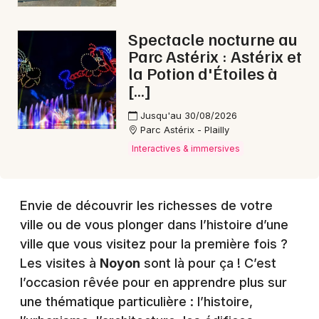
Spectacle nocturne au
Choisir mes départements
Parc Astérix : Astérix et
60 - Oise
la Potion d'Étoiles à
[…]
Mon email
Jusqu'au 30/08/2026
Parc Astérix - Plailly
Je m'abonne
Interactives & immersives
Envie de découvrir les richesses de votre
ville ou de vous plonger dans l’histoire d’une
ville que vous visitez pour la première fois ?
Les visites à
Noyon
sont là pour ça ! C’est
l’occasion rêvée pour en apprendre plus sur
une thématique particulière : l’histoire,