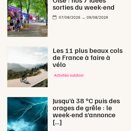
sorties du week-end
Rap dans les Hauts-de-France
07/08/2026 → 09/08/2026
Newsletter des sorties
Les 11 plus beaux cols
de France à faire à
Artistes en tournée
vélo
Actus à Noyon
Activités outdoor
Magazine à Noyon
Jusqu’à 38 °C puis des
orages de grêle : le
week-end s’annonce
[…]