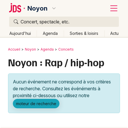
Noyon
Concert, spectacle, etc.
Quoi ?
Fermer
Aujourd'hui
Agenda
Sorties & loisirs
Actu
Où ?
Retour
Publier un événement
Accueil
Noyon
Agenda
Concerts
Noyon et alentours
Oise (60)
Picardie
Partout
Noyon : Rap / hip-hop
Bordeaux
Près de moi
Changer de lieu
Colmar
Quand ?
Effacer les dates
Aucun événement ne correspond à vos critères
Lille
Grands événements
Aujourd'hui
Demain
Ce week-end
Autre
de recherche. Consultez les événéments à
Lyon
proximité ci-dessous ou utilisez notre
Activité & Expérience
moteur de recherche
Marseille
Manifestations
Mulhouse
Foires & salons