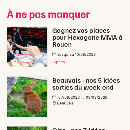
Montpellier
À ne pas manquer
Spectacles
Nantes
Concerts
Nice
Gagnez vos places
pour Hexagone MMA à
Paris
Sports
Rouen
Strasbourg
Soirées
Jusqu'au 10/08/2026
Toulouse
Sports
Sorties famille
Toutes les villes
Beauvais : nos 5 idées
Expos
sorties du week-end
Sorties & loisirs
07/08/2026 → 09/08/2026
Beauvais
Rap dans l' Oise
Rap en Picardie
Oise : nos 7 idées