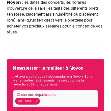
Noyon
: les dates des concerts, les horaires
d’ouverture de la salle, les tarifs des différents billets
(en fosse, placement assis numéroté ou placement
libre), ainsi qu’un lien direct vers la billetterie pour
acheter vos précieux sésames pour le concert de vos
rêves.
Newsletter : le meilleur à Noyon
J-6 avant votre dose hebdomadaire à Noyon. Bons
plans, sorties, événements : la sélection de la
rédaction JDS, chaque jeudi.
Choisir mes départements
60 - Oise