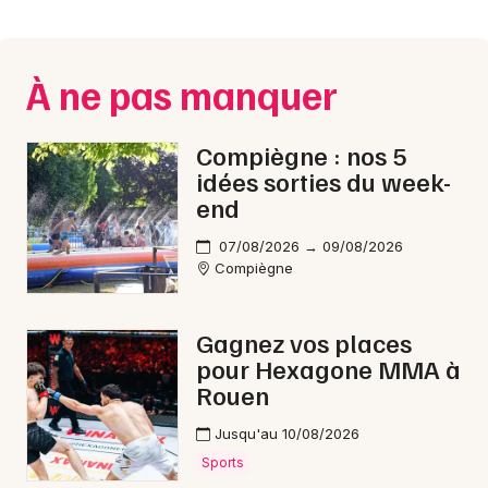
Montpellier
Spectacles
Nantes
À ne pas manquer
Concerts
Nice
Paris
Sports
Compiègne : nos 5
idées sorties du week-
Strasbourg
Soirées
end
Toulouse
07/08/2026 → 09/08/2026
Sorties famille
Compiègne
Toutes les villes
Expos
Gagnez vos places
Sorties & loisirs
pour Hexagone MMA à
Rouen
Rock / metal dans l' Oise
Jusqu'au 10/08/2026
Rock / metal en Picardie
Sports