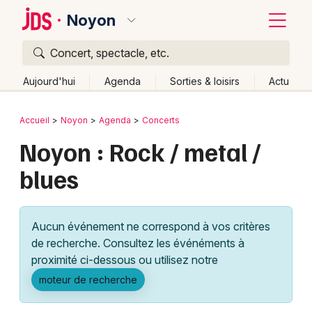
Noyon
Concert, spectacle, etc.
Quoi ?
Fermer
Aujourd'hui
Agenda
Sorties & loisirs
Actu
Où ?
Retour
Publier un événement
Accueil
Noyon
Agenda
Concerts
Noyon et alentours
Oise (60)
Picardie
Partout
Noyon : Rock / metal /
Bordeaux
Près de moi
Changer de lieu
blues
Colmar
Quand ?
Effacer les dates
Lille
Grands événements
Aujourd'hui
Demain
Ce week-end
Autre
Aucun événement ne correspond à vos critères
Lyon
Activité & Expérience
de recherche. Consultez les événéments à
proximité ci-dessous ou utilisez notre
Marseille
Manifestations
moteur de recherche
Mulhouse
Foires & salons