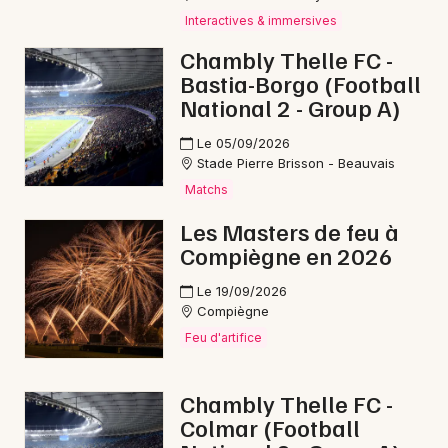
Interactives & immersives
Sorties famille dans les Hauts-de-France
Chambly Thelle FC -
Bastia-Borgo (Football
National 2 - Group A)
Le 05/09/2026
Newsletter des sorties
Stade Pierre Brisson - Beauvais
Matchs
Artistes en tournée
Les Masters de feu à
Actus à Noyon
Compiègne en 2026
Magazine à Noyon
Le 19/09/2026
Compiègne
Feu d'artifice
Chambly Thelle FC -
Colmar (Football