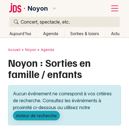
Noyon
Concert, spectacle, etc.
Quoi ?
Fermer
Aujourd'hui
Agenda
Sorties & loisirs
Actu
Où ?
Retour
Publier un événement
Accueil
Noyon
Agenda
Noyon et alentours
Oise (60)
Picardie
Partout
Noyon : Sorties en
Bordeaux
Près de moi
Changer de lieu
famille / enfants
Colmar
Quand ?
Effacer les dates
Lille
Grands événements
Aujourd'hui
Demain
Ce week-end
Autre
Aucun événement ne correspond à vos critères
Lyon
Activité & Expérience
de recherche. Consultez les événéments à
proximité ci-dessous ou utilisez notre
Marseille
Manifestations
moteur de recherche
Mulhouse
Foires & salons