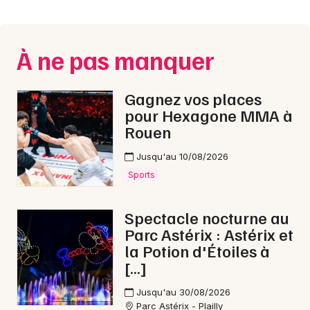
Montpellier
Spectacles
Nantes
À ne pas manquer
Concerts
Nice
Paris
Sports
Gagnez vos places
pour Hexagone MMA à
Strasbourg
Soirées
Rouen
Toulouse
Jusqu'au 10/08/2026
Sorties famille
Toutes les villes
Sports
Expos
Spectacle nocturne au
Sorties & loisirs
Parc Astérix : Astérix et
la Potion d'Étoiles à
Sorties famille dans l' Oise
[…]
Sorties famille en Picardie
Jusqu'au 30/08/2026
Parc Astérix - Plailly