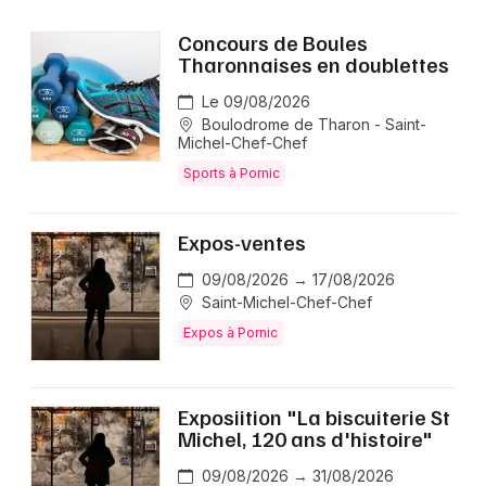
Choisir mes départements
44 - Loire-Atlantique
Concours de Boules
Tharonnaises en doublettes
Le 09/08/2026
Mon email
Boulodrome de Tharon - Saint-
Michel-Chef-Chef
Sports à Pornic
Je m'abonne
Expos-ventes
09/08/2026 → 17/08/2026
Saint-Michel-Chef-Chef
Expos à Pornic
Exposiition "La biscuiterie St
Michel, 120 ans d'histoire"
09/08/2026 → 31/08/2026