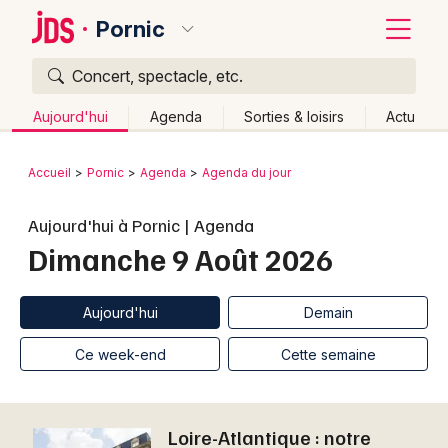
Pornic
Concert, spectacle, etc.
Quoi ?
Fermer
Aujourd'hui
Agenda
Sorties & loisirs
Actu
Où ?
Retour
Publier un événement
Accueil
Pornic
Agenda
Agenda du jour
Pornic et alentours
Loire-Atlantique (44)
Bordeaux
Aujourd'hui à Pornic | Agenda
Pays de la Loire
Partout
Près de moi
Changer de lieu
Dimanche 9 Août 2026
Colmar
Quand ?
Effacer les dates
Lille
Grands événements
Aujourd'hui
Demain
Ce week-end
Autre
Aujourd'hui
Demain
Lyon
Activité & Expérience
Ce week-end
Cette semaine
Marseille
Manifestations
Mulhouse
Loire-Atlantique : notre
Foires & salons