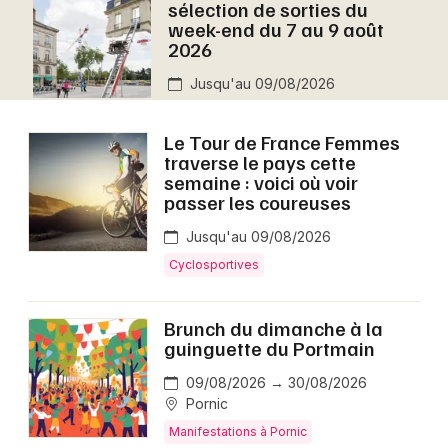
sélection de sorties du
Montpellier
week-end du 7 au 9 août
Spectacles
2026
Nantes
Jusqu'au 09/08/2026
Concerts
Nice
Paris
Sports
Le Tour de France Femmes
traverse le pays cette
Strasbourg
semaine : voici où voir
Soirées
passer les coureuses
Toulouse
Sorties famille
Jusqu'au 09/08/2026
Toutes les villes
Cyclosportives
Expos
Brunch du dimanche à la
Sorties & loisirs
guinguette du Portmain
Aujourd'hui en Loire-Atlantique
09/08/2026 → 30/08/2026
Pornic
Aujourd'hui dans les Pays de la Loire
Manifestations à Pornic