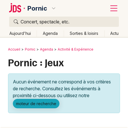
Pornic
Concert, spectacle, etc.
Quoi ?
Fermer
Aujourd'hui
Agenda
Sorties & loisirs
Actu
Où ?
Retour
Publier un événement
Accueil
Pornic
Agenda
Activité & Expérience
Pornic et alentours
Loire-Atlantique (44)
Pornic : Jeux
Bordeaux
Pays de la Loire
Partout
Près de moi
Changer de lieu
Colmar
Quand ?
Effacer les dates
Aucun événement ne correspond à vos critères
Lille
Grands événements
Aujourd'hui
Demain
Ce week-end
Autre
de recherche. Consultez les événéments à
Lyon
proximité ci-dessous ou utilisez notre
Activité & Expérience
moteur de recherche
Marseille
Manifestations
Mulhouse
Foires & salons