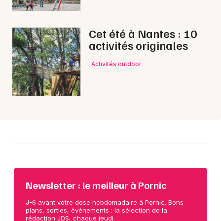
Choisir mes départements
44 - Loire-Atlantique
Cet été à Nantes : 10
activités originales
Mon email
Activités outdoor
Je m'abonne
Newsletter : le meilleur à Pornic
J-6 avant votre dose hebdomadaire à Pornic. Bons
plans, sorties, événements : la sélection de la
rédaction JDS, chaque jeudi.