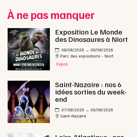
Montpellier
À ne pas manquer
Spectacles
Nantes
Concerts
Nice
Exposition Le Monde
des Dinosaures à Niort
Paris
Sports
08/08/2026 → 09/08/2026
Strasbourg
Soirées
Parc des expositions - Niort
Expos
Toulouse
Sorties famille
Toutes les villes
Saint-Nazaire : nos 6
Expos
idées sorties du week-
end
Sorties & loisirs
07/08/2026 → 09/08/2026
Jeux en Loire-Atlantique
Saint-Nazaire
Jeux dans les Pays de la Loire
Loire-Atlantique : nos