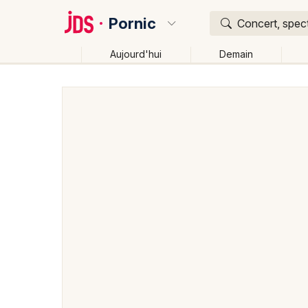
Pornic
Concert, spect
Aujourd'hui
Demain
Quoi ?
Où ?
Pornic et alentours
Loire-Atlantique (44)
Pays de 
Près de moi
Changer de lieu