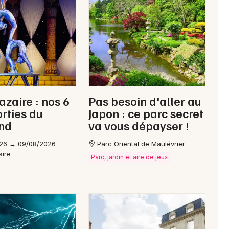
Newsletter des sorties
Artistes en tournée
Actus à Pornic
azaire : nos 6
Pas besoin d'aller au
orties du
Japon : ce parc secret
Magazine à Pornic
nd
va vous dépayser !
26 → 09/08/2026
Parc Oriental de Maulévrier
aire
Parc, jardin et aire de jeux
Choisir mes départements