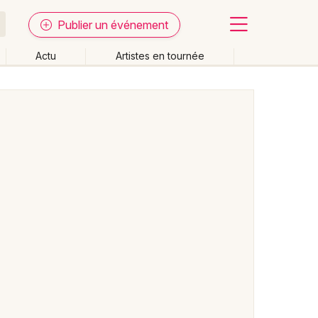
Publier un événement
Actu
Artistes en tournée
Fermer
Effacer les dates
week-end
Autre