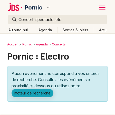
Pornic
Concert, spectacle, etc.
Quoi ?
Fermer
Aujourd'hui
Agenda
Sorties & loisirs
Actu
Où ?
Retour
Publier un événement
Accueil
Pornic
Agenda
Concerts
Pornic et alentours
Loire-Atlantique (44)
Pornic : Electro
Bordeaux
Pays de la Loire
Partout
Près de moi
Changer de lieu
Colmar
Quand ?
Effacer les dates
Aucun événement ne correspond à vos critères
Lille
Grands événements
Aujourd'hui
Demain
Ce week-end
Autre
de recherche. Consultez les événéments à
Lyon
proximité ci-dessous ou utilisez notre
Activité & Expérience
moteur de recherche
Marseille
Manifestations
Mulhouse
Foires & salons