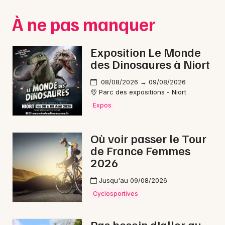
Montpellier
À ne pas manquer
Spectacles
Nantes
Concerts
Nice
Exposition Le Monde
des Dinosaures à Niort
Paris
Sports
08/08/2026 → 09/08/2026
Strasbourg
Soirées
Parc des expositions - Niort
Expos
Toulouse
Sorties famille
Toutes les villes
Où voir passer le Tour
Expos
de France Femmes
2026
Sorties & loisirs
Jusqu'au 09/08/2026
Electro en Loire-Atlantique
Cyclosportives
Electro dans les Pays de la Loire
Pas besoin d'aller au