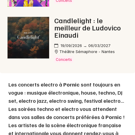
Concerts
Choisir mes départements
44 - Loire-Atlantique
Candlelight : le
meilleur de Ludovico
Mon email
Einaudi
19/09/2026 → 06/03/2027
Je m'abonne
Théâtre Sémaphore - Nantes
Concerts
Les concerts electro à
Pornic
sont toujours en
vogue : musique électronique, house, techno, DJ
set, electro jazz, electro swing, festival electro...
Les soirées techno et electro vous attendent
dans vos salles de concerts préférées à
Pornic
!
Les artistes de la scène électronique française
et internationale vous donnent rendez-vous à