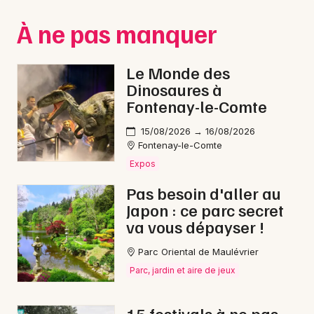
Montpellier
À ne pas manquer
Spectacles
Nantes
Concerts
Nice
Le Monde des
Dinosaures à
Paris
Sports
Fontenay-le-Comte
Strasbourg
Soirées
15/08/2026 → 16/08/2026
Fontenay-le-Comte
Toulouse
Sorties famille
Expos
Toutes les villes
Pas besoin d'aller au
Expos
Japon : ce parc secret
va vous dépayser !
Sorties & loisirs
Parc Oriental de Maulévrier
Bien-être en Loire-Atlantique
Parc, jardin et aire de jeux
Bien-être dans les Pays de la Loire
15 festivals à ne pas