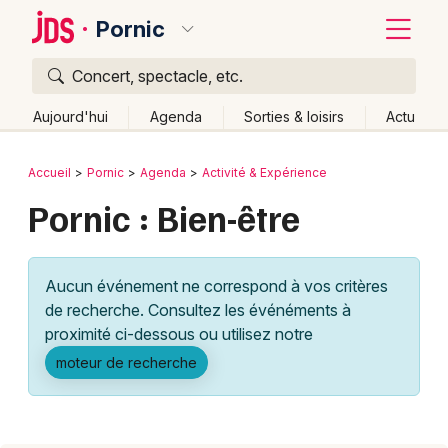
Pornic
Concert, spectacle, etc.
Quoi ?
Fermer
Aujourd'hui
Agenda
Sorties & loisirs
Actu
Où ?
Retour
Publier un événement
Accueil
Pornic
Agenda
Activité & Expérience
Pornic et alentours
Loire-Atlantique (44)
Pornic : Bien-être
Bordeaux
Pays de la Loire
Partout
Près de moi
Changer de lieu
Colmar
Quand ?
Effacer les dates
Aucun événement ne correspond à vos critères
Lille
Grands événements
Aujourd'hui
Demain
Ce week-end
Autre
de recherche. Consultez les événéments à
Lyon
proximité ci-dessous ou utilisez notre
Activité & Expérience
moteur de recherche
Marseille
Manifestations
Mulhouse
Foires & salons