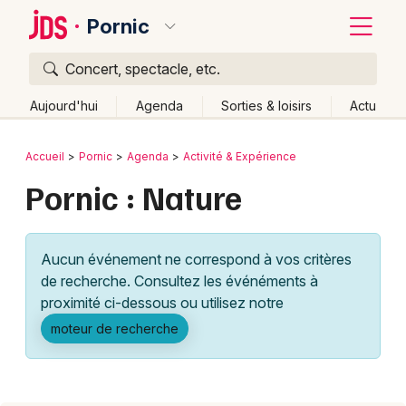
Pornic
Concert, spectacle, etc.
Quoi ?
Fermer
Aujourd'hui
Agenda
Sorties & loisirs
Actu
Où ?
Retour
Publier un événement
Accueil
Pornic
Agenda
Activité & Expérience
Pornic et alentours
Loire-Atlantique (44)
Pornic : Nature
Bordeaux
Pays de la Loire
Partout
Près de moi
Changer de lieu
Colmar
Quand ?
Effacer les dates
Aucun événement ne correspond à vos critères
Lille
Grands événements
Aujourd'hui
Demain
Ce week-end
Autre
de recherche. Consultez les événéments à
Lyon
proximité ci-dessous ou utilisez notre
Activité & Expérience
moteur de recherche
Marseille
Manifestations
Mulhouse
Foires & salons