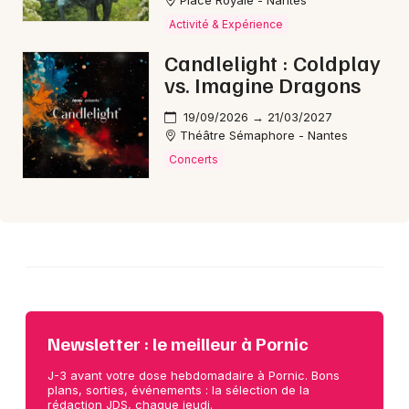
Place Royale - Nantes
Choisir mes départements
Activité & Expérience
44 - Loire-Atlantique
Candlelight : Coldplay
vs. Imagine Dragons
Mon email
19/09/2026 → 21/03/2027
Théâtre Sémaphore - Nantes
Je m'abonne
Concerts
Newsletter : le meilleur à Pornic
J-3 avant votre dose hebdomadaire à Pornic. Bons
plans, sorties, événements : la sélection de la
rédaction JDS, chaque jeudi.