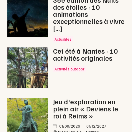
des étoiles : 10
animations
exceptionnelles à vivre
[…]
Newsletter des sorties
Actualités
Artistes en tournée
Cet été à Nantes : 10
activités originales
Actus à Pornic
Activités outdoor
Magazine à Pornic
Jeu d'exploration en
plein air « Deviens le
roi à Reims »
01/09/2026 → 01/12/2027