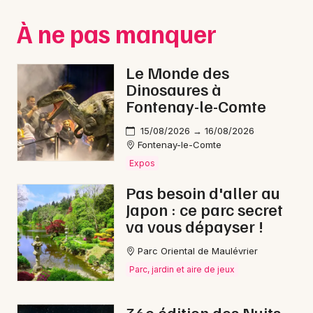
Montpellier
À ne pas manquer
Spectacles
Nantes
Concerts
Nice
Le Monde des
Dinosaures à
Paris
Sports
Fontenay-le-Comte
Strasbourg
Soirées
15/08/2026 → 16/08/2026
Fontenay-le-Comte
Toulouse
Sorties famille
Expos
Toutes les villes
Pas besoin d'aller au
Expos
Japon : ce parc secret
va vous dépayser !
Sorties & loisirs
Parc Oriental de Maulévrier
Nature en Loire-Atlantique
Parc, jardin et aire de jeux
Nature dans les Pays de la Loire
36e édition des Nuits