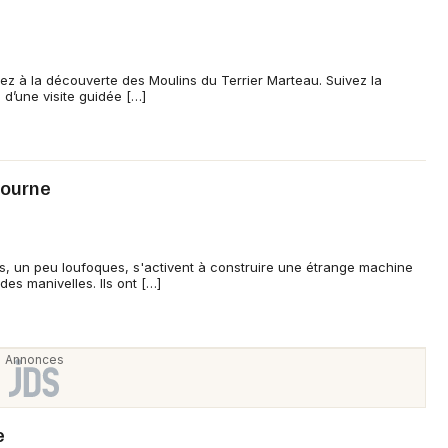
Choisir mes départements
85 - Vendée
tez à la découverte des Moulins du Terrier Marteau. Suivez la
 d’une visite guidée […]
Mon email
Je m'abonne
tourne
s, un peu loufoques, s'activent à construire une étrange machine
des manivelles. Ils ont […]
e