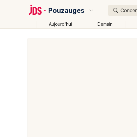
Pouzauges
Concert
Aujourd'hui
Demain
Quoi ?
Où ?
Pouzauges et alentours
Vendée (85)
Pays de la 
Près de moi
Changer de lieu