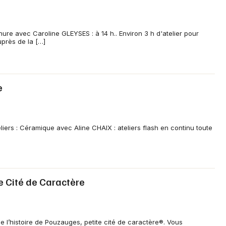
ure avec Caroline GLEYSES : à 14 h.. Environ 3 h d'atelier pour
uprès de la […]
e
iers : Céramique avec Aline CHAIX : ateliers flash en continu toute
te Cité de Caractère
e l’histoire de Pouzauges, petite cité de caractère®. Vous