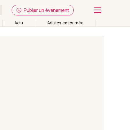
Publier un événement
Actu
Artistes en tournée
Fermer
Effacer les dates
week-end
Autre