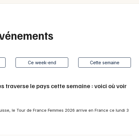
Spectacles
Mulhouse
Concerts
Montpellier
Nantes
Sports
 événements
Nice
Soirées
Paris
Sorties famille
Ce week-end
Cette semaine
Strasbourg
Expos
Toulouse
traverse le pays cette semaine : voici où voir
Sorties & loisirs
Toutes les villes
Agenda en Vendée
isse, le Tour de France Femmes 2026 arrive en France ce lundi 3
Agenda dans les Pays de la Loire