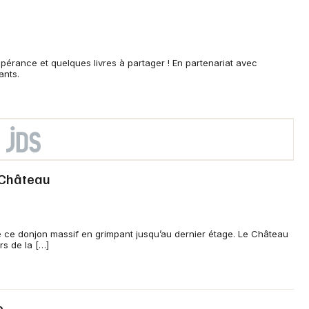
spérance et quelques livres à partager ! En partenariat avec
ants.
u Château
 de ce donjon massif en grimpant jusqu’au dernier étage. Le Château
rs de la […]
e