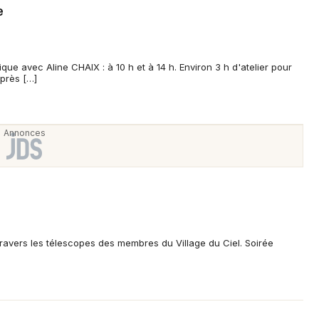
e
Newsletter des sorties
ue avec Aline CHAIX : à 10 h et à 14 h. Environ 3 h d'atelier pour
Artistes en tournée
près […]
Actus à Pouzauges
Magazine à Pouzauges
travers les télescopes des membres du Village du Ciel. Soirée