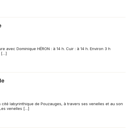
e
re avec Dominique HÉRON : à 14 h. Cuir : à 14 h. Environ 3 h
 […]
le
la cité labyrinthique de Pouzauges, à travers ses venelles et au son
 Les venelles […]