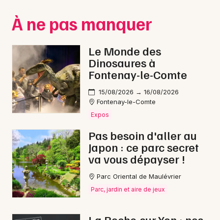
Montpellier
À ne pas manquer
Spectacles
Nantes
Concerts
Nice
Le Monde des
Dinosaures à
Paris
Sports
Fontenay-le-Comte
Strasbourg
Soirées
15/08/2026 → 16/08/2026
Fontenay-le-Comte
Toulouse
Sorties famille
Expos
Toutes les villes
Pas besoin d'aller au
Expos
Japon : ce parc secret
va vous dépayser !
Sorties & loisirs
Parc Oriental de Maulévrier
Jeux en Vendée
Parc, jardin et aire de jeux
Jeux dans les Pays de la Loire
La Roche-sur-Yon : nos