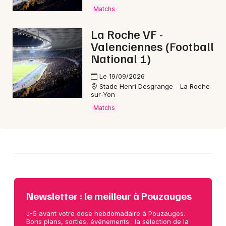
Choisir mes départements
Matchs
85 - Vendée
La Roche VF -
Valenciennes (Football
Mon email
National 1)
Le 19/09/2026
Je m'abonne
Stade Henri Desgrange - La Roche-
sur-Yon
Matchs
Newsletter : le meilleur à Pouzauges
J-5 avant votre dose hebdomadaire à Pouzauges.
Bons plans, sorties, événements : la sélection de la