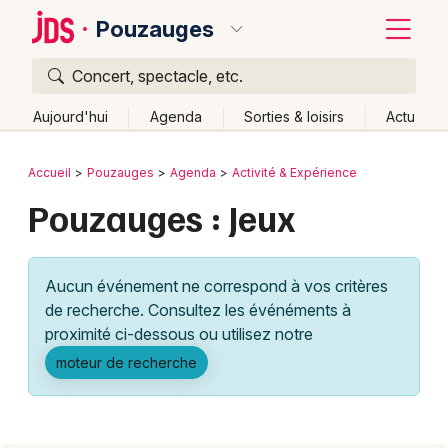
Pouzauges
Concert, spectacle, etc.
Quoi ?
Fermer
Aujourd'hui
Agenda
Sorties & loisirs
Actu
Où ?
Retour
Publier un événement
Accueil
Pouzauges
Agenda
Activité & Expérience
Pouzauges et alentours
Vendée (85)
Pouzauges : Jeux
Bordeaux
Pays de la Loire
Partout
Près de moi
Changer de lieu
Colmar
Quand ?
Effacer les dates
Aucun événement ne correspond à vos critères
Lille
Grands événements
Aujourd'hui
Demain
Ce week-end
Autre
de recherche. Consultez les événéments à
Lyon
proximité ci-dessous ou utilisez notre
Activité & Expérience
moteur de recherche
Marseille
Manifestations
Mulhouse
Foires & salons