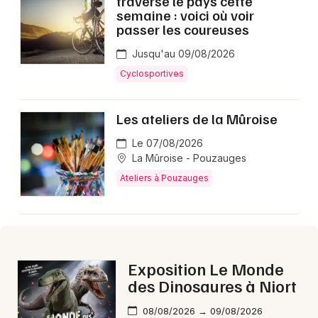
traverse le pays cette
Montpellier
semaine : voici où voir
passer les coureuses
Spectacles
Nantes
Jusqu'au 09/08/2026
Concerts
Nice
Cyclosportives
Paris
Sports
Les ateliers de la Mûroise
Strasbourg
Soirées
Le 07/08/2026
Toulouse
La Mûroise - Pouzauges
Sorties famille
Ateliers à Pouzauges
Toutes les villes
Expos
Sorties & loisirs
Exposition Le Monde
Aujourd'hui en Vendée
des Dinosaures à Niort
Aujourd'hui dans les Pays de la Loire
08/08/2026 → 09/08/2026