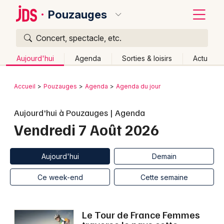
Pouzauges
Concert, spectacle, etc.
Quoi ?
Fermer
Aujourd'hui
Agenda
Sorties & loisirs
Actu
Où ?
Retour
Publier un événement
Accueil
Pouzauges
Agenda
Agenda du jour
Pouzauges et alentours
Vendée (85)
Bordeaux
Aujourd'hui à Pouzauges | Agenda
Pays de la Loire
Partout
Près de moi
Changer de lieu
Vendredi 7 Août 2026
Colmar
Quand ?
Effacer les dates
Lille
Grands événements
Aujourd'hui
Demain
Ce week-end
Autre
Aujourd'hui
Demain
Lyon
Activité & Expérience
Ce week-end
Cette semaine
Marseille
Manifestations
Mulhouse
Le Tour de France Femmes
Foires & salons