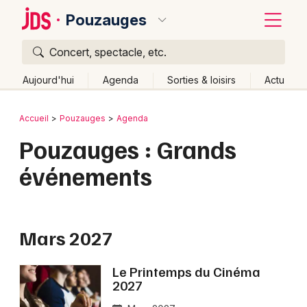
Pouzauges
Concert, spectacle, etc.
Quoi ?
Fermer
Aujourd'hui
Agenda
Sorties & loisirs
Actu
Où ?
Retour
Publier un événement
Accueil
Pouzauges
Agenda
Pouzauges et alentours
Vendée (85)
Pouzauges : Grands
Bordeaux
Pays de la Loire
Partout
Près de moi
Changer de lieu
événements
Colmar
Quand ?
Effacer les dates
Lille
Grands événements
Aujourd'hui
Demain
Ce week-end
Autre
Lyon
Mars 2027
Activité & Expérience
Marseille
Manifestations
Le Printemps du Cinéma
2027
Mulhouse
Foires & salons