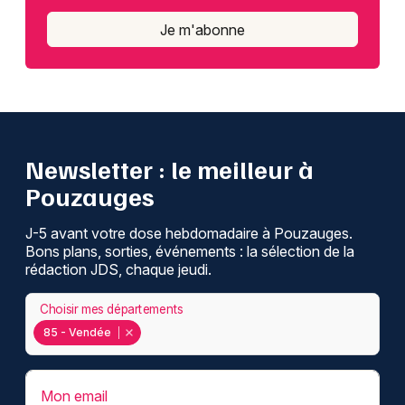
Je m'abonne
Newsletter des sorties
Artistes en tournée
Newsletter : le meilleur à
Actus à Pouzauges
Pouzauges
Magazine à Pouzauges
J-5 avant votre dose hebdomadaire à Pouzauges.
Bons plans, sorties, événements : la sélection de la
rédaction JDS, chaque jeudi.
Choisir mes départements
85 - Vendée
Mon email