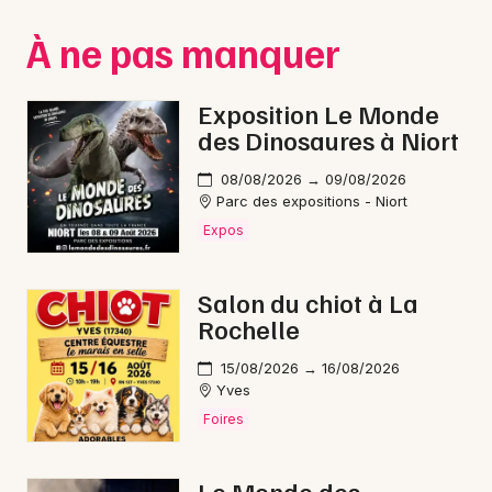
Montpellier
À ne pas manquer
Spectacles
Nantes
Concerts
Nice
Exposition Le Monde
des Dinosaures à Niort
Paris
Sports
08/08/2026 → 09/08/2026
Strasbourg
Soirées
Parc des expositions - Niort
Expos
Toulouse
Sorties famille
Toutes les villes
Salon du chiot à La
Expos
Rochelle
Sorties & loisirs
15/08/2026 → 16/08/2026
Yves
Bien-être en Vendée
Foires
Bien-être dans les Pays de la Loire
Le Monde des