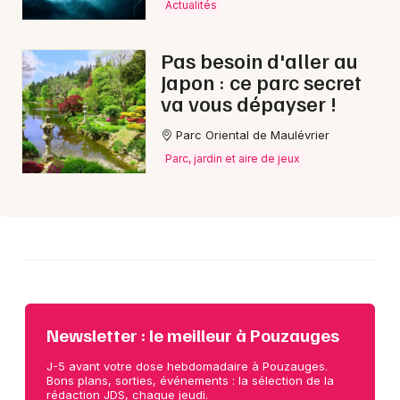
Choisir mes départements
Actualités
85 - Vendée
Pas besoin d'aller au
Japon : ce parc secret
Mon email
va vous dépayser !
Parc Oriental de Maulévrier
Je m'abonne
Parc, jardin et aire de jeux
Newsletter : le meilleur à Pouzauges
J-5 avant votre dose hebdomadaire à Pouzauges.
Bons plans, sorties, événements : la sélection de la
rédaction JDS, chaque jeudi.