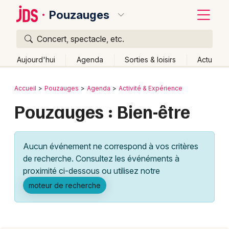
Pouzauges
Concert, spectacle, etc.
Quoi ?
Fermer
Aujourd'hui
Agenda
Sorties & loisirs
Actu
Où ?
Retour
Publier un événement
Accueil
Pouzauges
Agenda
Activité & Expérience
Pouzauges et alentours
Vendée (85)
Pouzauges : Bien-être
Bordeaux
Pays de la Loire
Partout
Près de moi
Changer de lieu
Colmar
Quand ?
Effacer les dates
Aucun événement ne correspond à vos critères
Lille
Grands événements
Aujourd'hui
Demain
Ce week-end
Autre
de recherche. Consultez les événéments à
Lyon
proximité ci-dessous ou utilisez notre
Activité & Expérience
moteur de recherche
Marseille
Manifestations
Mulhouse
Foires & salons