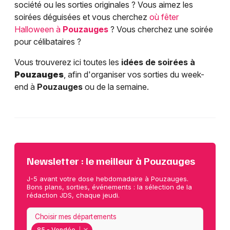
société ou les sorties originales ? Vous aimez les
soirées déguisées et vous cherchez
où fêter
Halloween à
Pouzauges
? Vous cherchez une soirée
pour célibataires ?
Vous trouverez ici toutes les
idées de soirées à
Pouzauges
, afin d'organiser vos sorties du week-
end à
Pouzauges
ou de la semaine.
Newsletter : le meilleur à Pouzauges
J-5 avant votre dose hebdomadaire à Pouzauges.
Bons plans, sorties, événements : la sélection de la
rédaction JDS, chaque jeudi.
Choisir mes départements
85 - Vendée