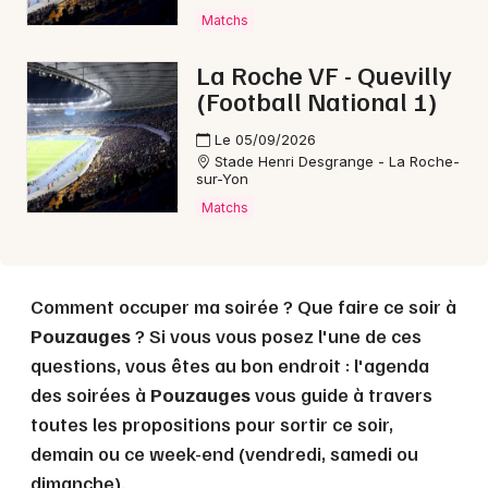
Choisir mes départements
Matchs
85 - Vendée
La Roche VF - Quevilly
(Football National 1)
Mon email
Le 05/09/2026
Stade Henri Desgrange - La Roche-
Je m'abonne
sur-Yon
Matchs
Comment occuper ma soirée ? Que faire ce soir à
Pouzauges
? Si vous vous posez l'une de ces
questions, vous êtes au bon endroit : l'agenda
des soirées à
Pouzauges
vous guide à travers
toutes les propositions pour sortir ce soir,
demain ou ce week-end (vendredi, samedi ou
dimanche).