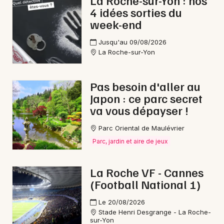
La Roche-sur-Yon : nos
4 idées sorties du
week-end
Jusqu'au 09/08/2026
Newsletter des sorties
La Roche-sur-Yon
Artistes en tournée
Pas besoin d'aller au
Japon : ce parc secret
Actus à Pouzauges
va vous dépayser !
Magazine à Pouzauges
Parc Oriental de Maulévrier
Parc, jardin et aire de jeux
La Roche VF - Cannes
(Football National 1)
Le 20/08/2026
Stade Henri Desgrange - La Roche-
sur-Yon