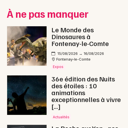
Montpellier
À ne pas manquer
Spectacles
Nantes
Concerts
Nice
Le Monde des
Dinosaures à
Paris
Sports
Fontenay-le-Comte
Strasbourg
Soirées
15/08/2026 → 16/08/2026
Fontenay-le-Comte
Toulouse
Sorties famille
Expos
Toutes les villes
36e édition des Nuits
Expos
des étoiles : 10
animations
Sorties & loisirs
exceptionnelles à vivre
[…]
Soirées en Vendée
Actualités
Soirées dans les Pays de la Loire