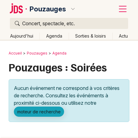
Pouzauges
Concert, spectacle, etc.
Quoi ?
Fermer
Aujourd'hui
Agenda
Sorties & loisirs
Actu
Où ?
Retour
Publier un événement
Accueil
Pouzauges
Agenda
Pouzauges et alentours
Vendée (85)
Pouzauges : Soirées
Bordeaux
Pays de la Loire
Partout
Près de moi
Changer de lieu
Colmar
Quand ?
Effacer les dates
Aucun événement ne correspond à vos critères
Lille
Grands événements
Aujourd'hui
Demain
Ce week-end
Autre
de recherche. Consultez les événéments à
Lyon
proximité ci-dessous ou utilisez notre
Activité & Expérience
moteur de recherche
Marseille
Manifestations
Mulhouse
Foires & salons