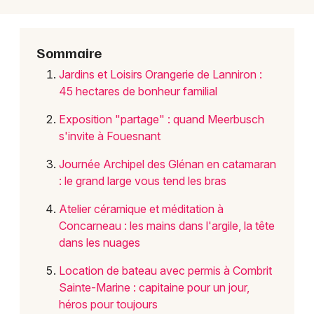
Choisir mes départements
29 - Finistère
Sommaire
Mon email
Jardins et Loisirs Orangerie de Lanniron :
45 hectares de bonheur familial
Je m'abonne
Exposition "partage" : quand Meerbusch
s'invite à Fouesnant
Journée Archipel des Glénan en catamaran
: le grand large vous tend les bras
Atelier céramique et méditation à
Concarneau : les mains dans l'argile, la tête
dans les nuages
Location de bateau avec permis à Combrit
Sainte-Marine : capitaine pour un jour,
héros pour toujours