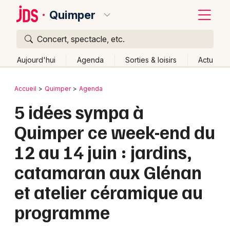
Quimper
Concert, spectacle, etc.
Quoi ?
Fermer
Aujourd'hui
Agenda
Sorties & loisirs
Actu
Où ?
Retour
Publier un événement
Accueil
Quimper
Agenda
Quimper et alentours
Finistère (29)
Bretagne
5 idées sympa à
Bordeaux
Partout
Près de moi
Changer de lieu
Quimper ce week-end du
Colmar
Quand ?
Effacer les dates
12 au 14 juin : jardins,
Lille
Grands événements
Aujourd'hui
Demain
Ce week-end
Autre
catamaran aux Glénan
Lyon
Activité & Expérience
et atelier céramique au
Marseille
Manifestations
programme
Mulhouse
Foires & salons