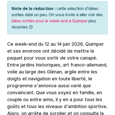
Montpellier
Note de la rédaction :
cette sélection d'idées
Spectacles
Nantes
sorties date un peu. On vous invite à aller voir des
idées sorties pour le week-end à Quimper
plus
Concerts
Nice
récentes 😊
Paris
Sports
Ce week-end du 12 au 14 juin 2026, Quimper
Strasbourg
Soirées
et ses environs ont décidé de mettre le
Toulouse
paquet pour vous sortir de votre canapé.
Sorties famille
Entre jardins historiques, art franco-allemand,
Toutes les villes
voile au large des Glénan, argile entre les
Expos
doigts et navigation en toute liberté, le
Sorties & loisirs
programme s'annonce aussi varié que
convaincant. Que vous soyez en famille, en
Agenda dans le Finistère
couple ou entre amis, il y en a pour tous les
goûts et tous les niveaux d'ambition sportive.
Agenda en Bretagne
Alors, on arrête de scroller et on consulte la