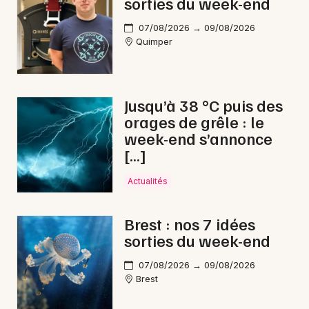
sorties du week-end
Choisir mes départements
29 - Finistère
07/08/2026 → 09/08/2026
Quimper
Mon email
Jusqu’à 38 °C puis des
Je m'abonne
orages de grêle : le
week-end s’annonce
[…]
Actualités
Brest : nos 7 idées
sorties du week-end
07/08/2026 → 09/08/2026
Brest