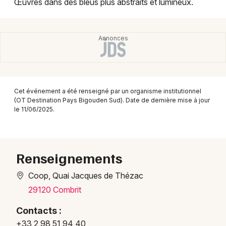
Œuvres dans des bleus plus abstraits et lumineux.
Montpellier
Spectacles
Nantes
Concerts
Nice
Paris
Sports
Strasbourg
Cet événement a été renseigné par un organisme institutionnel
Soirées
(OT Destination Pays Bigouden Sud). Date de dernière mise à jour
Toulouse
le 11/06/2025.
Sorties famille
Toutes les villes
Expos
Renseignements
Sorties & loisirs
Coop, Quai Jacques de Thézac
Expos dans le Finistère
29120 Combrit
Contacts :
Expos en Bretagne
+33 2 98 51 94 40