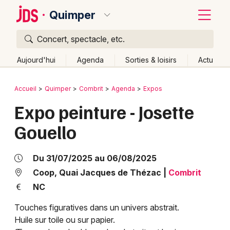
Quimper
Concert, spectacle, etc.
Quoi ?
Fermer
Aujourd'hui
Agenda
Sorties & loisirs
Actu
Où ?
Retour
Publier un événement
Accueil
Quimper
Combrit
Agenda
Expos
Quimper et alentours
Finistère (29)
Bretagne
Expo peinture - Josette
Bordeaux
Partout
Près de moi
Changer de lieu
Gouello
Colmar
Quand ?
Effacer les dates
Lille
Grands événements
Aujourd'hui
Demain
Ce week-end
Autre
Du 31/07/2025 au 06/08/2025
Lyon
Coop, Quai Jacques de Thézac
|
Combrit
Activité & Expérience
NC
Marseille
Manifestations
Touches figuratives dans un univers abstrait.
Mulhouse
Huile sur toile ou sur papier.
Foires & salons