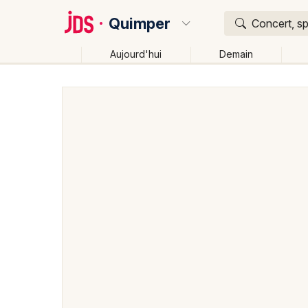
Quimper
Concert, sp
Aujourd'hui
Demain
Quoi ?
Où ?
Quimper et alentours
Finistère (29)
Bretagne
Changer de lieu