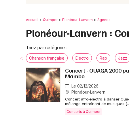
Accueil
Quimper
Plonéour-Lanvern
Agenda
Plonéour-Lanvern : Co
Triez par catégorie :
Chanson française
Electro
Rap
Jazz
Concert - OUAGA 2000 pa
Mambo
Le 02/12/2026
Plonéour-Lanvern
Concert afro‑électro à danser Ouag
mélange entraînant de musiques [
Concerts à Quimper