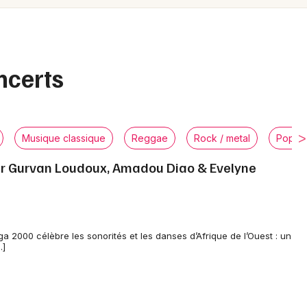
Spectacles
Mulhouse
Concerts
Montpellier
Nantes
Sports
ncerts
Nice
Soirées
Paris
Sorties famille
Musique classique
Reggae
Rock / metal
Pop / 
Strasbourg
r Gurvan Loudoux, Amadou Diao & Evelyne
Expos
Toulouse
Sorties & loisirs
Toutes les villes
Concerts dans le Finistère
a 2000 célèbre les sonorités et les danses d’Afrique de l’Ouest : un
…]
Concerts en Bretagne