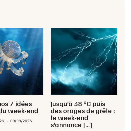
Newsletter des sorties
Artistes en tournée
Actus à Quimper
Magazine à Quimper
nos 7 idées
Jusqu’à 38 °C puis
 du week-end
des orages de grêle :
le week-end
26 → 09/08/2026
s’annonce […]
Choisir mes départements