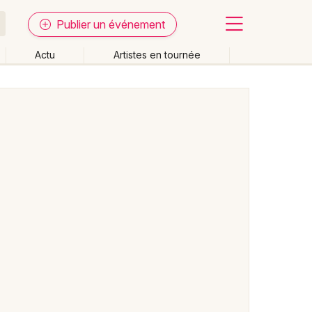
Publier un événement
Actu
Artistes en tournée
Fermer
Effacer les dates
week-end
Autre