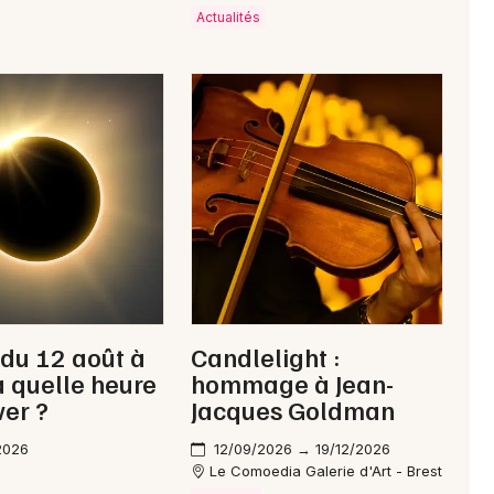
29 - Finistère
Actualités
Mon email
Je m'abonne
 du 12 août à
Candlelight :
 à quelle heure
hommage à Jean-
ver ?
Jacques Goldman
2026
12/09/2026 → 19/12/2026
Le Comoedia Galerie d'Art - Brest