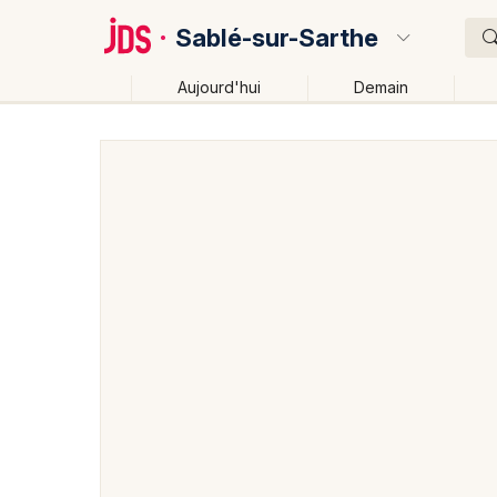
Sablé-sur-Sarthe
Aujourd'hui
Demain
Quoi ?
Où ?
Sablé-sur-Sarthe et alentours
Sarthe (72)
Pays d
Près de moi
Changer de lieu