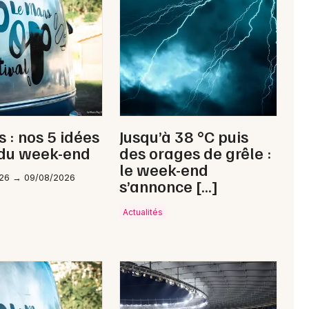
Newsletter des sorties
Artistes en tournée
Actus à Sablé-sur-Sarthe
 : nos 5 idées
Jusqu’à 38 °C puis
Magazine à Sablé-sur-Sarthe
 du week-end
des orages de grêle :
le week-end
26 → 09/08/2026
s’annonce […]
Actualités