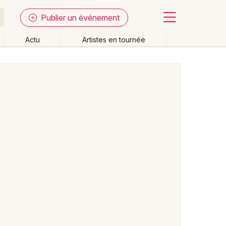
Publier un événement
Actu
Artistes en tournée
Fermer
Effacer les dates
week-end
Autre