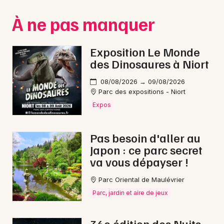
Montpellier
À ne pas manquer
Spectacles
Nantes
Concerts
Nice
Exposition Le Monde
des Dinosaures à Niort
Paris
Sports
08/08/2026 → 09/08/2026
Strasbourg
Soirées
Parc des expositions - Niort
Expos
Toulouse
Sorties famille
Toutes les villes
Pas besoin d'aller au
Expos
Japon : ce parc secret
va vous dépayser !
Sorties & loisirs
Parc Oriental de Maulévrier
Jeux dans la Sarthe
Parc, jardin et aire de jeux
Jeux dans les Pays de la Loire
36e édition des Nuits