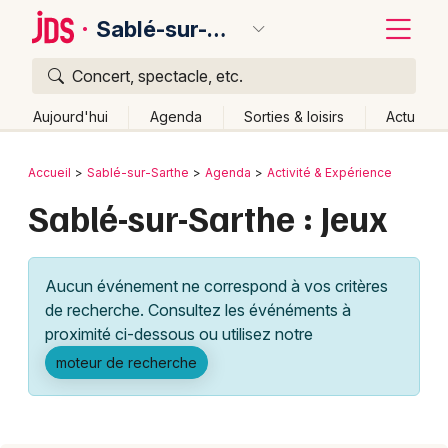
Sablé-sur-Sarthe
Concert, spectacle, etc.
Quoi ?
Fermer
Aujourd'hui
Agenda
Sorties & loisirs
Actu
Où ?
Retour
Publier un événement
Accueil
Sablé-sur-Sarthe
Agenda
Activité & Expérience
Sablé-sur-Sarthe et alentours
Sarthe (72)
Sablé-sur-Sarthe : Jeux
Bordeaux
Pays de la Loire
Partout
Près de moi
Changer de lieu
Colmar
Quand ?
Effacer les dates
Aucun événement ne correspond à vos critères
Lille
Grands événements
Aujourd'hui
Demain
Ce week-end
Autre
de recherche. Consultez les événéments à
Lyon
proximité ci-dessous ou utilisez notre
Activité & Expérience
moteur de recherche
Marseille
Manifestations
Mulhouse
Foires & salons