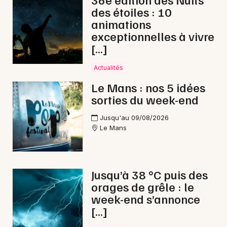
des étoiles : 10
animations
exceptionnelles à vivre
[…]
Newsletter des sorties
Actualités
Artistes en tournée
Le Mans : nos 5 idées
sorties du week-end
Actus à Sablé-sur-Sarthe
Jusqu'au 09/08/2026
Magazine à Sablé-sur-Sarthe
Le Mans
Jusqu’à 38 °C puis des
orages de grêle : le
week-end s’annonce
[…]