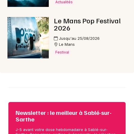
Actualités
Choisir mes départements
72 - Sarthe
Le Mans Pop Festival
2026
Mon email
Jusqu'au 25/08/2026
Le Mans
Festival
Je m'abonne
Newsletter : le meilleur à Sablé-sur-
Sarthe
J-5 avant votre dose hebdomadaire à Sablé-sur-