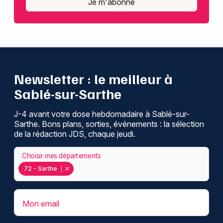
Je m'abonne
Choisir mes départements
72 - Sarthe
Mon email
Newsletter : le meilleur à
Sablé-sur-Sarthe
Je m'abonne
J-4 avant votre dose hebdomadaire à Sablé-sur-
Sarthe. Bons plans, sorties, événements : la sélection
de la rédaction JDS, chaque jeudi.
Choisir mes départements
72 - Sarthe
Mon email