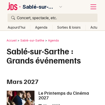
Sablé-sur-Sarthe
Concert, spectacle, etc.
Quoi ?
Fermer
Aujourd'hui
Agenda
Sorties & loisirs
Actu
Où ?
Retour
Publier un événement
Accueil
Sablé-sur-Sarthe
Agenda
Sablé-sur-Sarthe et alentours
Sarthe (72)
Sablé-sur-Sarthe :
Bordeaux
Pays de la Loire
Partout
Près de moi
Changer de lieu
Grands événements
Colmar
Quand ?
Effacer les dates
Lille
Grands événements
Aujourd'hui
Demain
Ce week-end
Autre
Lyon
Mars 2027
Activité & Expérience
Marseille
Manifestations
Le Printemps du Cinéma
2027
Mulhouse
Foires & salons