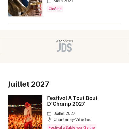
Mars 2027
Montpellier
Cinéma
Spectacles
Nantes
Concerts
Nice
Paris
Sports
Strasbourg
Soirées
Toulouse
Sorties famille
Toutes les villes
Expos
Juillet 2027
Sorties & loisirs
Festival A Tout Bout
D'Champ 2027
Grands événements dans la Sarthe
Juillet 2027
Chantenay-Villedieu
Grands événements dans les Pays de la Loire
Festival à Sablé-sur-Sarthe