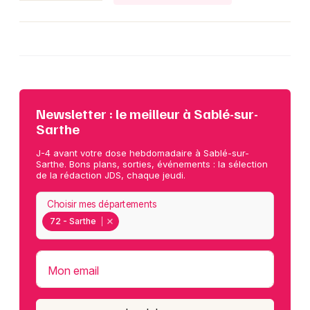
Newsletter des sorties
Artistes en tournée
Newsletter : le meilleur à Sablé-sur-
Sarthe
Actus à Sablé-sur-Sarthe
J-4 avant votre dose hebdomadaire à Sablé-sur-
Sarthe. Bons plans, sorties, événements : la sélection
Magazine à Sablé-sur-Sarthe
de la rédaction JDS, chaque jeudi.
Choisir mes départements
72 - Sarthe
Mon email