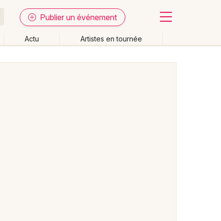
Publier un événement
Actu
Artistes en tournée
Fermer
Effacer les dates
week-end
Autre