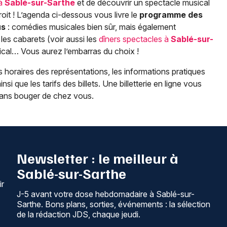
 à
Sablé-sur-Sarthe
et de découvrir un spectacle musical
it ! L’agenda ci-dessous vous livre le
programme des
us
: comédies musicales bien sûr, mais également
es cabarets (voir aussi les
dîners spectacles à
Sablé-sur-
cal… Vous aurez l’embarras du choix !
 horaires des représentations, les informations pratiques
insi que les tarifs des billets. Une billetterie en ligne vous
 sans bouger de chez vous.
Newsletter : le meilleur à
Sablé-sur-Sarthe
ir
J-5 avant votre dose hebdomadaire à Sablé-sur-
Sarthe. Bons plans, sorties, événements : la sélection
de la rédaction JDS, chaque jeudi.