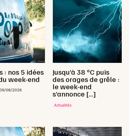
Newsletter des sorties
Artistes en tournée
Actus à Sablé-sur-Sarthe
Magazine à Sablé-sur-Sarthe
 : nos 5 idées
Jusqu’à 38 °C puis
 du week-end
des orages de grêle :
le week-end
 09/08/2026
s’annonce […]
Actualités