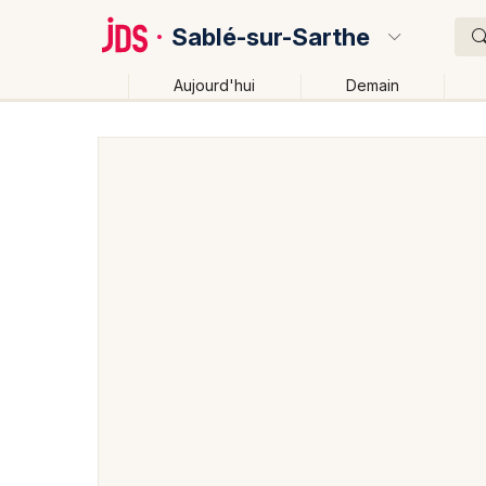
Sablé-sur-Sarthe
Aujourd'hui
Demain
Quoi ?
Où ?
Sablé-sur-Sarthe et alentours
Sarthe (72)
Pays d
Près de moi
Changer de lieu