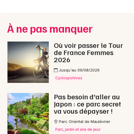
Montpellier
Spectacles
Nantes
À ne pas manquer
Concerts
Nice
Paris
Sports
Où voir passer le Tour
de France Femmes
Strasbourg
Soirées
2026
Toulouse
Sorties famille
Jusqu'au 09/08/2026
Toutes les villes
Cyclosportives
Expos
Pas besoin d'aller au
Sorties & loisirs
Japon : ce parc secret
va vous dépayser !
Musique classique dans la Sarthe
Parc Oriental de Maulévrier
Musique classique dans les Pays de la Loire
Parc, jardin et aire de jeux