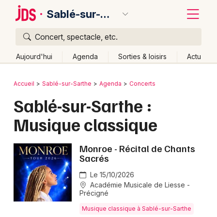
Sablé-sur-Sarthe
Concert, spectacle, etc.
Quoi ?
Fermer
Aujourd'hui
Agenda
Sorties & loisirs
Actu
Où ?
Retour
Publier un événement
Accueil
Sablé-sur-Sarthe
Agenda
Concerts
Sablé-sur-Sarthe et alentours
Sarthe (72)
Sablé-sur-Sarthe :
Bordeaux
Pays de la Loire
Partout
Près de moi
Changer de lieu
Musique classique
Colmar
Quand ?
Effacer les dates
Lille
Grands événements
Aujourd'hui
Demain
Ce week-end
Autre
Monroe - Récital de Chants
Sacrés
Lyon
Activité & Expérience
Le 15/10/2026
Marseille
Académie Musicale de Liesse -
Manifestations
Précigné
Mulhouse
Musique classique à Sablé-sur-Sarthe
Foires & salons