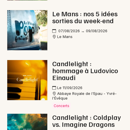
Le Mans : nos 5 idées
sorties du week-end
Newsletter des sorties
07/08/2026 → 09/08/2026
Le Mans
Artistes en tournée
Actus à Sablé-sur-Sarthe
Candlelight :
hommage à Ludovico
Magazine à Sablé-sur-Sarthe
Einaudi
Le 11/09/2026
Abbaye Royale de l'Epau - Yvré-
l'Évêque
Concerts
Candlelight : Coldplay
vs. Imagine Dragons