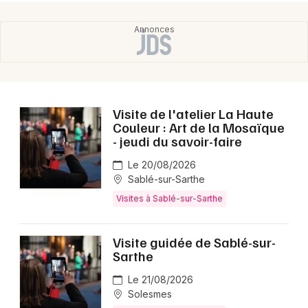
Choisir mes départements
72 - Sarthe
Mon email
Visite de l'atelier La Haute
Couleur : Art de la Mosaïque
Je m'abonne
- jeudi du savoir-faire
Le 20/08/2026
Sablé-sur-Sarthe
Visites à Sablé-sur-Sarthe
Visite guidée de Sablé-sur-
Sarthe
Le 21/08/2026
Solesmes