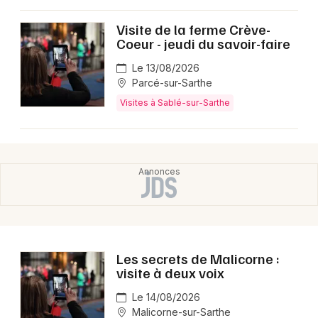
Montpellier
Visite de la ferme Crève-
Spectacles
Nantes
Coeur - jeudi du savoir-faire
Concerts
Nice
Le 13/08/2026
Parcé-sur-Sarthe
Paris
Sports
Visites à Sablé-sur-Sarthe
Strasbourg
Soirées
Toulouse
Sorties famille
Toutes les villes
Expos
Sorties & loisirs
Les secrets de Malicorne :
Visites dans la Sarthe
visite à deux voix
Le 14/08/2026
Visites dans les Pays de la Loire
Malicorne-sur-Sarthe