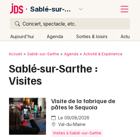
Sablé-sur-Sarthe
Concert, spectacle, etc.
Quoi ?
Fermer
Aujourd'hui
Agenda
Sorties & loisirs
Actu
Où ?
Retour
Publier un événement
Accueil
Sablé-sur-Sarthe
Agenda
Activité & Expérience
Sablé-sur-Sarthe et alentours
Sarthe (72)
Sablé-sur-Sarthe :
Bordeaux
Pays de la Loire
Partout
Près de moi
Changer de lieu
Visites
Colmar
Quand ?
Effacer les dates
Lille
Grands événements
Aujourd'hui
Demain
Ce week-end
Autre
Visite de la fabrique de
Lyon
pâtes le Sequoia
Activité & Expérience
Marseille
Le 09/08/2026
Manifestations
Val-du-Maine
Mulhouse
Visites à Sablé-sur-Sarthe
Foires & salons