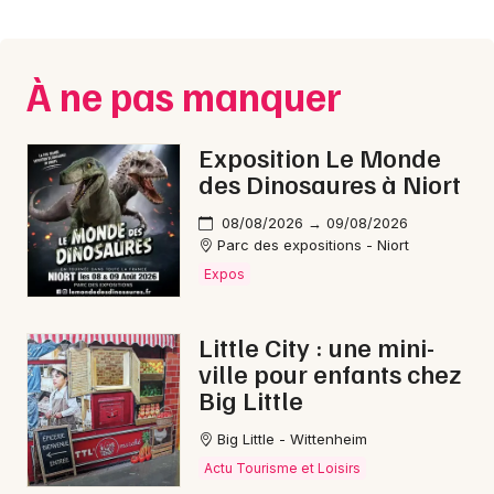
Montpellier
Spectacles
Nantes
À ne pas manquer
Concerts
Nice
Paris
Sports
Exposition Le Monde
des Dinosaures à Niort
Strasbourg
Soirées
08/08/2026 → 09/08/2026
Toulouse
Parc des expositions - Niort
Sorties famille
Expos
Toutes les villes
Expos
Little City : une mini-
Sorties & loisirs
ville pour enfants chez
Big Little
Bourses en Aveyron
Big Little - Wittenheim
Bourses en Midi-Pyrénées
Actu Tourisme et Loisirs