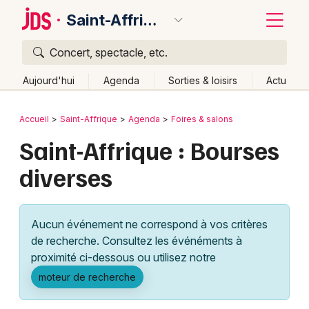
Saint-Affrique
Concert, spectacle, etc.
Quoi ?
Fermer
Aujourd'hui
Agenda
Sorties & loisirs
Actu
Où ?
Retour
Publier un événement
Accueil
Saint-Affrique
Agenda
Foires & salons
Saint-Affrique et alentours
Aveyron (12)
Saint-Affrique : Bourses
Bordeaux
Midi-Pyrénées
Partout
Près de moi
Changer de lieu
diverses
Colmar
Quand ?
Effacer les dates
Lille
Grands événements
Aujourd'hui
Demain
Ce week-end
Autre
Aucun événement ne correspond à vos critères
Lyon
Activité & Expérience
de recherche. Consultez les événéments à
proximité ci-dessous ou utilisez notre
Marseille
Manifestations
moteur de recherche
Mulhouse
Foires & salons