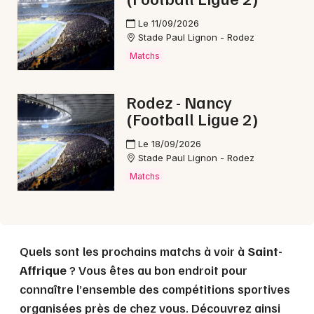
Le 11/09/2026
Stade Paul Lignon - Rodez
Choisir mes départements
Matchs
12 - Aveyron
Rodez - Nancy
(Football Ligue 2)
Mon email
Le 18/09/2026
Stade Paul Lignon - Rodez
Je m'abonne
Matchs
Quels sont les prochains matchs à voir à
Saint-
Affrique
? Vous êtes au bon endroit pour
connaître l’ensemble des compétitions sportives
organisées près de chez vous. Découvrez ainsi