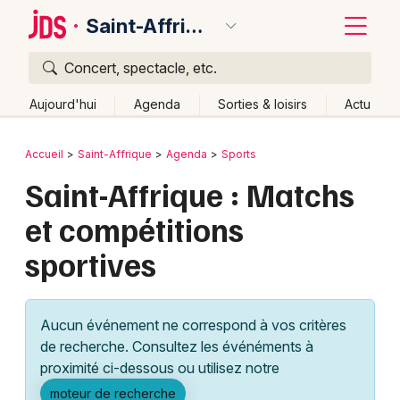
Saint-Affrique
Concert, spectacle, etc.
Quoi ?
Fermer
Aujourd'hui
Agenda
Sorties & loisirs
Actu
Où ?
Retour
Publier un événement
Accueil
Saint-Affrique
Agenda
Sports
Saint-Affrique et alentours
Aveyron (12)
Saint-Affrique : Matchs
Bordeaux
Midi-Pyrénées
Partout
Près de moi
Changer de lieu
et compétitions
Colmar
Quand ?
Effacer les dates
sportives
Lille
Grands événements
Aujourd'hui
Demain
Ce week-end
Autre
Lyon
Activité & Expérience
Aucun événement ne correspond à vos critères
Marseille
de recherche. Consultez les événéments à
Manifestations
proximité ci-dessous ou utilisez notre
Mulhouse
Foires & salons
moteur de recherche