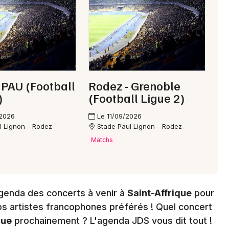
Choisir mes départements
12 - Aveyron
Mon email
 PAU (Football
Rodez - Grenoble
)
(Football Ligue 2)
Je m'abonne
/2026
Le 11/09/2026
l Lignon - Rodez
Stade Paul Lignon - Rodez
Matchs
genda des concerts à venir à
Saint-Affrique
pour
s artistes francophones préférés ! Quel concert
que
prochainement ? L'agenda JDS vous dit tout !