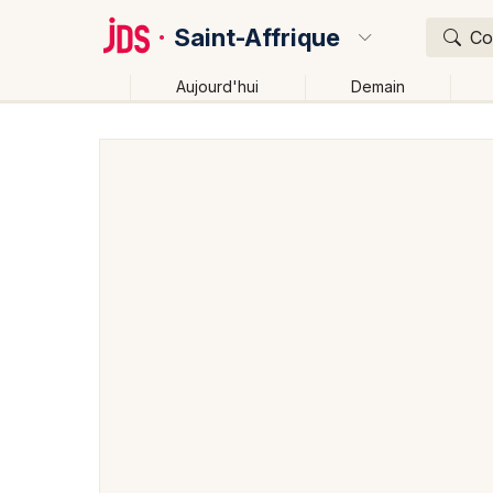
Saint-Affrique
Co
Aujourd'hui
Demain
Quoi ?
Où ?
Saint-Affrique et alentours
Aveyron (12)
Midi-Pyr
Près de moi
Changer de lieu