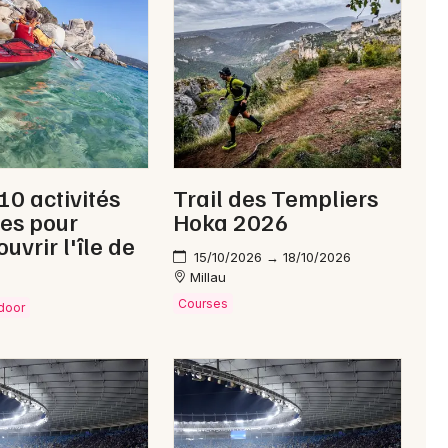
Newsletter des sorties
Artistes en tournée
10 activités
Trail des Templiers
Actus à Saint-Affrique
es pour
Hoka 2026
uvrir l'île de
Magazine à Saint-Affrique
15/10/2026 → 18/10/2026
Millau
Courses
tdoor