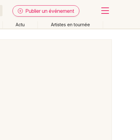
Publier un événement
Actu
Artistes en tournée
Fermer
Effacer les dates
week-end
Autre