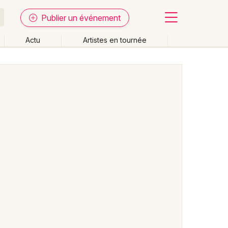
Publier un événement
Actu
Artistes en tournée
Fermer
Effacer les dates
week-end
Autre