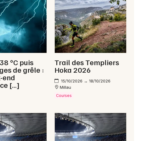
Newsletter des sorties
Artistes en tournée
 38 °C puis
Trail des Templiers
Actus à Saint-Affrique
ges de grêle :
Hoka 2026
k-end
Magazine à Saint-Affrique
15/10/2026 → 18/10/2026
ce […]
Millau
Courses