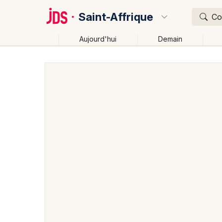
Saint-Affrique
Co
Aujourd'hui
Demain
Quoi ?
Où ?
Saint-Affrique et alentours
Aveyron (12)
Midi-Pyr
Près de moi
Changer de lieu