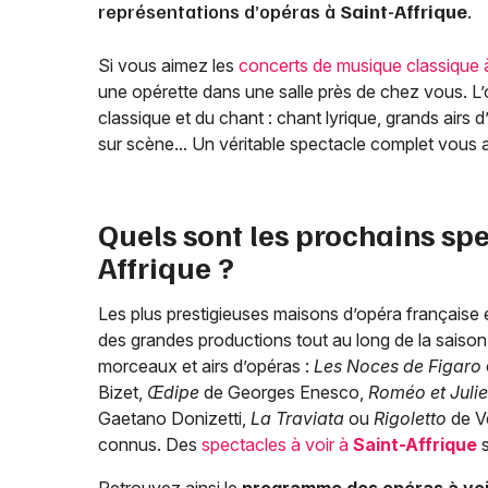
représentations d’opéras à
Saint-Affrique
.
Si vous aimez les
concerts de musique classique
une opérette dans une salle près de chez vous. L’op
classique et du chant : chant lyrique, grands airs
sur scène... Un véritable spectacle complet vous a
Quels sont les prochains sp
Affrique
?
Les plus prestigieuses maisons d’opéra française e
des grandes productions tout au long de la saison 
morceaux et airs d’opéras :
Les Noces de Figaro
Bizet,
Œdipe
de Georges Enesco,
Roméo et Julie
Gaetano Donizetti,
La Traviata
ou
Rigoletto
de Ve
connus. Des
spectacles à voir à
Saint-Affrique
s