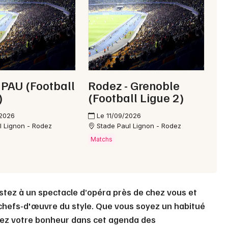
Choisir mes départements
12 - Aveyron
Mon email
 PAU (Football
Rodez - Grenoble
)
(Football Ligue 2)
Je m'abonne
/2026
Le 11/09/2026
l Lignon - Rodez
Stade Paul Lignon - Rodez
Matchs
istez à un spectacle d’opéra près de chez vous et
chefs-d'œuvre du style. Que vous soyez un habitué
rez votre bonheur dans cet agenda des