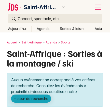
Saint-Affrique
Concert, spectacle, etc.
Quoi ?
Fermer
Aujourd'hui
Agenda
Sorties & loisirs
Actu
Où ?
Retour
Publier un événement
Accueil
Saint-Affrique
Agenda
Sports
Saint-Affrique et alentours
Aveyron (12)
Saint-Affrique : Sorties à
Bordeaux
Midi-Pyrénées
Partout
Près de moi
Changer de lieu
la montagne / ski
Colmar
Quand ?
Effacer les dates
Lille
Grands événements
Aujourd'hui
Demain
Ce week-end
Autre
Aucun événement ne correspond à vos critères
Lyon
Activité & Expérience
de recherche. Consultez les événéments à
proximité ci-dessous ou utilisez notre
Marseille
Manifestations
moteur de recherche
Mulhouse
Foires & salons