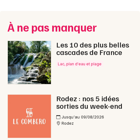
Montpellier
Spectacles
Nantes
À ne pas manquer
Concerts
Nice
Paris
Sports
Les 10 des plus belles
cascades de France
Strasbourg
Soirées
Lac, plan d'eau et plage
Toulouse
Sorties famille
Toutes les villes
Expos
Rodez : nos 5 idées
Sorties & loisirs
sorties du week-end
Montagne en Aveyron
Jusqu'au 09/08/2026
Rodez
Montagne en Midi-Pyrénées