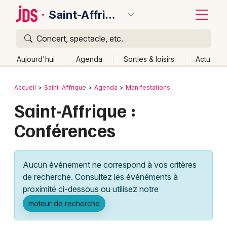
Saint-Affrique
Concert, spectacle, etc.
Quoi ?
Fermer
Aujourd'hui
Agenda
Sorties & loisirs
Actu
Où ?
Retour
Publier un événement
Accueil
Saint-Affrique
Agenda
Manifestations
Saint-Affrique et alentours
Aveyron (12)
Saint-Affrique :
Bordeaux
Midi-Pyrénées
Partout
Près de moi
Changer de lieu
Conférences
Colmar
Quand ?
Effacer les dates
Lille
Grands événements
Aujourd'hui
Demain
Ce week-end
Autre
Aucun événement ne correspond à vos critères
Lyon
Activité & Expérience
de recherche. Consultez les événéments à
proximité ci-dessous ou utilisez notre
Marseille
Manifestations
moteur de recherche
Mulhouse
Foires & salons