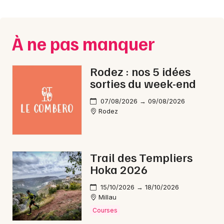
Montpellier
Spectacles
Nantes
À ne pas manquer
Concerts
Nice
Paris
Sports
Rodez : nos 5 idées
sorties du week-end
Strasbourg
Soirées
07/08/2026 → 09/08/2026
Toulouse
Rodez
Sorties famille
Toutes les villes
Expos
Trail des Templiers
Sorties & loisirs
Hoka 2026
Conférences en Aveyron
15/10/2026 → 18/10/2026
Millau
Courses
Conférences en Midi-Pyrénées