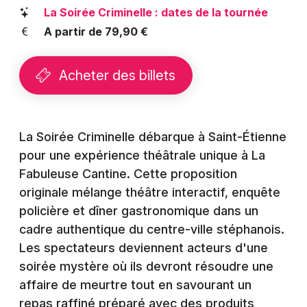
Montpellier
La Soirée Criminelle : dates de la tournée
Spectacles
A partir de 79,90 €
Nantes
Concerts
Nice
Acheter des billets
Paris
Sports
Strasbourg
Soirées
La Soirée Criminelle débarque à Saint-Étienne
Toulouse
pour une expérience théâtrale unique à La
Sorties famille
Fabuleuse Cantine. Cette proposition
Toutes les villes
originale mélange théâtre interactif, enquête
Expos
policière et dîner gastronomique dans un
Sorties & loisirs
cadre authentique du centre-ville stéphanois.
Les spectateurs deviennent acteurs d'une
Dîner spectacle dans la Loire
soirée mystère où ils devront résoudre une
affaire de meurtre tout en savourant un
Dîner spectacle en Rhône-Alpes
repas raffiné préparé avec des produits