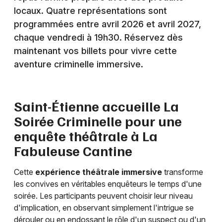
locaux. Quatre représentations sont
Dîner spectacle en Auvergne-Rhône-Alpes
programmées entre avril 2026 et avril 2027,
chaque vendredi à 19h30. Réservez dès
maintenant vos billets pour vivre cette
aventure criminelle immersive.
Newsletter des sorties
Artistes en tournée
Saint-Étienne accueille La
Soirée Criminelle pour une
Actus à Saint-Étienne
enquête théâtrale à La
Magazine à Saint-Étienne
Fabuleuse Cantine
Cette
expérience théâtrale immersive
transforme
les convives en véritables enquêteurs le temps d'une
soirée. Les participants peuvent choisir leur niveau
d'implication, en observant simplement l'intrigue se
dérouler ou en endossant le rôle d'un suspect ou d'un