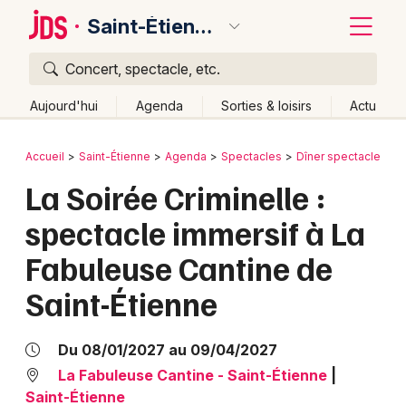
Saint-Étienne
Concert, spectacle, etc.
Quoi ?
Fermer
Aujourd'hui
Agenda
Sorties & loisirs
Actu
Où ?
Retour
Publier un événement
Accueil
Saint-Étienne
Agenda
Spectacles
Dîner spectacle
Saint-Étienne et alentours
Loire (42)
Rhône-Alpes
La Soirée Criminelle :
Bordeaux
Partout
Près de moi
Changer de lieu
spectacle immersif à La
Colmar
Quand ?
Effacer les dates
Fabuleuse Cantine de
Lille
Grands événements
Aujourd'hui
Demain
Ce week-end
Autre
Saint-Étienne
Lyon
Activité & Expérience
Marseille
Du 08/01/2027 au 09/04/2027
Manifestations
La Fabuleuse Cantine - Saint-Étienne
|
Mulhouse
Saint-Étienne
Foires & salons