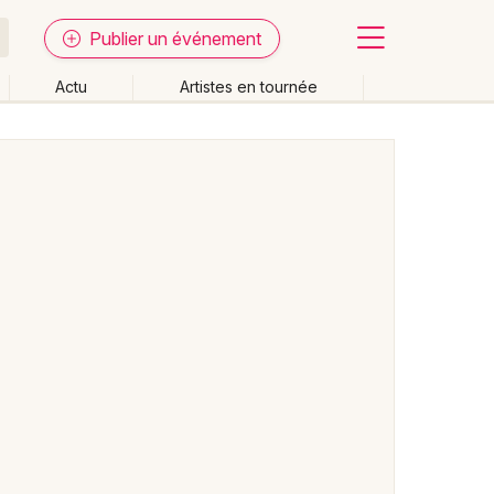
Publier un événement
Actu
Artistes en tournée
Fermer
Effacer les dates
week-end
Autre