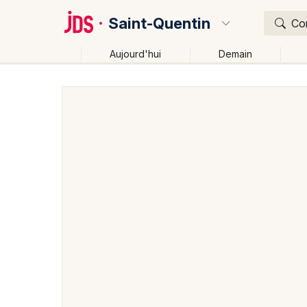
Saint-Quentin
Con
Aujourd'hui
Demain
Quoi ?
Où ?
Saint-Quentin et alentours
Aisne (02)
Picardie
Changer de lieu