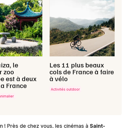
Choisir mes départements
02 - Aisne
Mon email
Je m'abonne
iza, le
Les 11 plus beaux
r zoo
cols de France à faire
e est à deux
à vélo
la France
Activités outdoor
animalier
n ! Près de chez vous, les cinémas à
Saint-