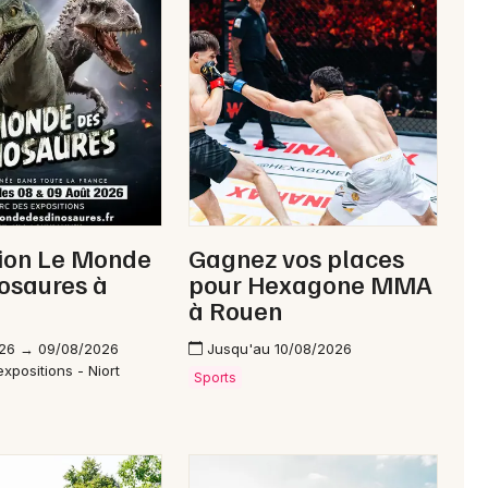
Newsletter des sorties
Artistes en tournée
Actus à Saint-Quentin
tion Le Monde
Gagnez vos places
Magazine à Saint-Quentin
osaures à
pour Hexagone MMA
à Rouen
26 → 09/08/2026
Jusqu'au 10/08/2026
xpositions - Niort
Sports