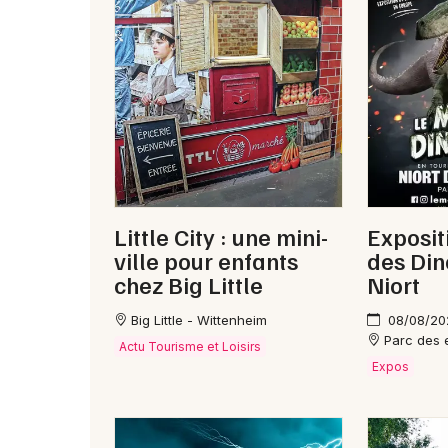
Little City : une mini-
Exposi
ville pour enfants
des Din
chez Big Little
Niort
Big Little - Wittenheim
08/08/20
Parc des e
Actu Tourisme et Loisirs
Expos