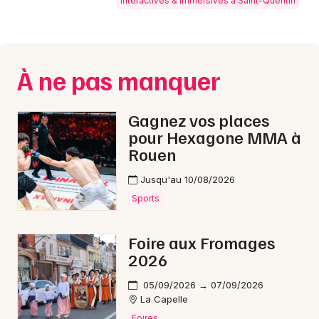
Interactives & immersives à Saint-Quentin
Montpellier
Spectacles
Nantes
Concerts
Nice
À ne pas manquer
Paris
Sports
Gagnez vos places
Strasbourg
Soirées
pour Hexagone MMA à
Rouen
Toulouse
Sorties famille
Jusqu'au 10/08/2026
Toutes les villes
Expos
Sports
Sorties & loisirs
Foire aux Fromages
2026
Interactives & immersives dans l' Aisne
05/09/2026 → 07/09/2026
La Capelle
Interactives & immersives en Picardie
Foires