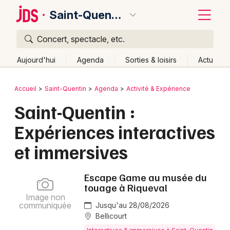
Saint-Quentin
Concert, spectacle, etc.
Quoi ?
Fermer
Aujourd'hui
Agenda
Sorties & loisirs
Actu
Où ?
Retour
Publier un événement
Accueil
Saint-Quentin
Agenda
Activité & Expérience
Saint-Quentin et alentours
Aisne (02)
Picardie
Saint-Quentin :
Bordeaux
Partout
Près de moi
Changer de lieu
Expériences interactives
Colmar
Quand ?
Effacer les dates
et immersives
Lille
Grands événements
Aujourd'hui
Demain
Ce week-end
Autre
Lyon
Escape Game au musée du
Activité & Expérience
touage à Riqueval
Marseille
Image non
Manifestations
communiquée
Jusqu'au 28/08/2026
Mulhouse
Bellicourt
Foires & salons