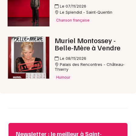
Le 07/11/2026
Le Splendid - Saint-Quentin
Chanson française
Choisir mes départements
Muriel Montossey -
02 - Aisne
Belle-Mère à Vendre
Le 08/11/2026
Mon email
Palais des Rencontres - Château-
Thierry
Je m'abonne
Humour
Newsletter : le meilleur à Saint-