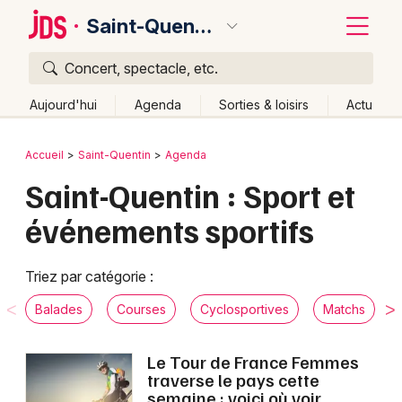
Saint-Quentin
Concert, spectacle, etc.
Quoi ?
Fermer
Aujourd'hui
Agenda
Sorties & loisirs
Actu
Où ?
Retour
Publier un événement
Accueil
Saint-Quentin
Agenda
Saint-Quentin et alentours
Aisne (02)
Picardie
Saint-Quentin : Sport et
Bordeaux
Partout
Près de moi
Changer de lieu
événements sportifs
Colmar
Quand ?
Effacer les dates
Lille
Grands événements
Aujourd'hui
Demain
Ce week-end
Autre
Triez par catégorie :
Lyon
Activité & Expérience
Balades
Courses
Cyclosportives
Matchs
Marseille
Manifestations
Le Tour de France Femmes
Mulhouse
traverse le pays cette
Foires & salons
semaine : voici où voir