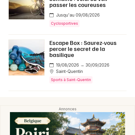
Montpellier
passer les coureuses
Spectacles
Nantes
Jusqu'au 09/08/2026
Cyclosportives
Concerts
Nice
Paris
Sports
Escape Box : Saurez-vous
percer le secret de la
Strasbourg
basilique
Soirées
Toulouse
19/08/2026 → 30/09/2026
Sorties famille
Saint-Quentin
Toutes les villes
Sports à Saint-Quentin
Expos
Sorties & loisirs
Sports dans l' Aisne
Sports en Picardie