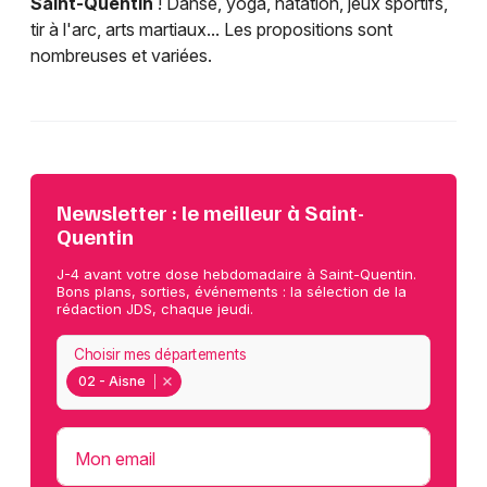
Saint-Quentin
! Danse, yoga, natation, jeux sportifs,
tir à l'arc, arts martiaux... Les propositions sont
nombreuses et variées.
Newsletter : le meilleur à Saint-
Quentin
J-4 avant votre dose hebdomadaire à Saint-Quentin.
Bons plans, sorties, événements : la sélection de la
rédaction JDS, chaque jeudi.
Choisir mes départements
02 - Aisne
Mon email