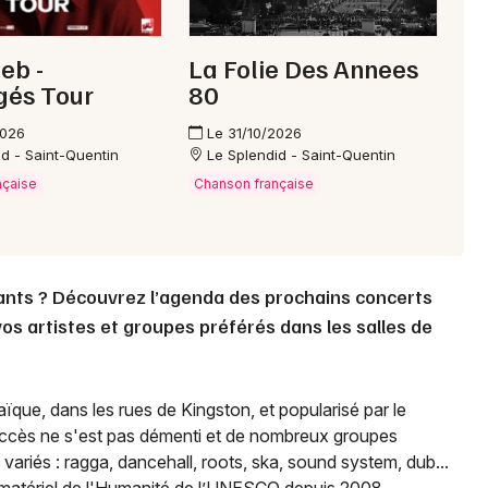
ieb -
La Folie Des Annees
gés Tour
80
2026
Le 31/10/2026
id - Saint-Quentin
Le Splendid - Saint-Quentin
nçaise
Chanson française
ants ? Découvrez l’agenda des prochains concerts
os artistes et groupes préférés dans les salles de
ïque, dans les rues de Kingston, et popularisé par le
uccès ne s'est pas démenti et de nombreux groupes
ariés : ragga, dancehall, roots, ska, sound system, dub...
immatériel de l'Humanité de l’UNESCO depuis 2008.