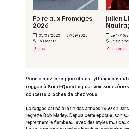
Foire aux Fromages
Julien L
2026
Naufra
05/09/2026 → 07/09/2026
Le 17/10/
La Capelle
Le Splend
Foires
Chanson fra
Vous aimez le reggae et ses rythmes envoût
reggae à
Saint-Quentin
pour voir sur scène v
concerts proches de chez vous.
Le reggae est né à la fin des années 1960 en Jama
regretté Bob Marley. Depuis cette époque, son s
reprennent le flambeau, avec des styles musicaux v
Le style musical est même inscrit au patrimoine 