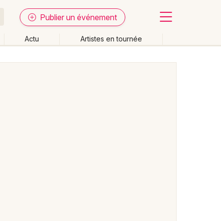
Publier un événement
Actu
Artistes en tournée
Fermer
Effacer les dates
week-end
Autre