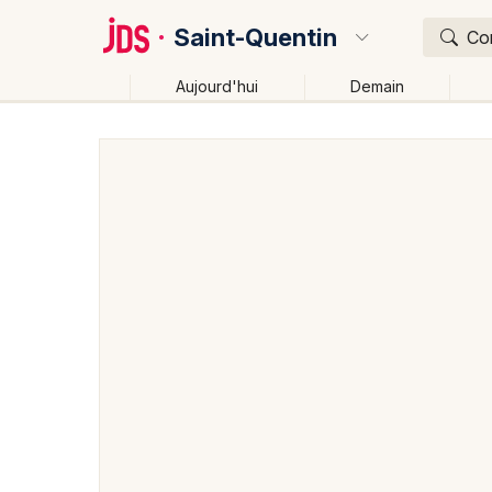
Saint-Quentin
Con
Aujourd'hui
Demain
Quoi ?
Où ?
Saint-Quentin et alentours
Aisne (02)
Picardie
Changer de lieu