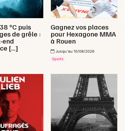
Choisir mes départements
02 - Aisne
 38 °C puis
Gagnez vos places
ges de grêle :
pour Hexagone MMA
Mon email
k-end
à Rouen
ce […]
Jusqu'au 10/08/2026
Je m'abonne
Sports