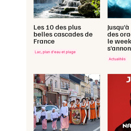
Les 10 des plus
Jusqu’à
belles cascades de
des ora
France
le wee
s’annon
Lac, plan d'eau et plage
Actualités