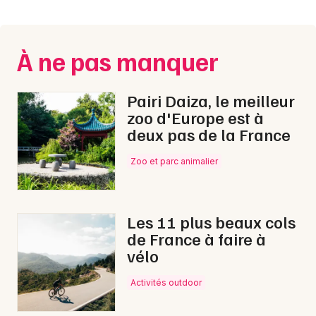
Montpellier
Spectacles
Nantes
À ne pas manquer
Concerts
Nice
Paris
Sports
Pairi Daiza, le meilleur
zoo d'Europe est à
Strasbourg
Soirées
deux pas de la France
Toulouse
Zoo et parc animalier
Sorties famille
Toutes les villes
Expos
Les 11 plus beaux cols
Sorties & loisirs
de France à faire à
vélo
Fête de la musique dans l' Aisne
Activités outdoor
Fête de la musique en Picardie