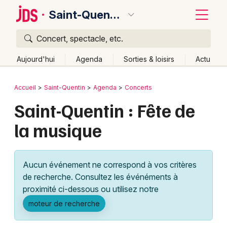
Saint-Quentin
Concert, spectacle, etc.
Quoi ?
Fermer
Aujourd'hui
Agenda
Sorties & loisirs
Actu
Où ?
Retour
Publier un événement
Accueil
Saint-Quentin
Agenda
Concerts
Saint-Quentin et alentours
Aisne (02)
Picardie
Saint-Quentin : Fête de
Bordeaux
Partout
Près de moi
Changer de lieu
la musique
Colmar
Quand ?
Effacer les dates
Lille
Grands événements
Aujourd'hui
Demain
Ce week-end
Autre
Aucun événement ne correspond à vos critères
Lyon
Activité & Expérience
de recherche. Consultez les événéments à
proximité ci-dessous ou utilisez notre
Marseille
Manifestations
moteur de recherche
Mulhouse
Foires & salons