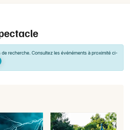
Spectacles
Mulhouse
Concerts
Montpellier
Nantes
Sports
spectacle
Nice
Soirées
Paris
de recherche. Consultez les événéments à proximité ci-
Sorties famille
Strasbourg
Expos
Toulouse
Sorties & loisirs
Toutes les villes
Dîner spectacle dans l' Aisne
Dîner spectacle en Picardie
Dîner spectacle dans les Hauts-de-