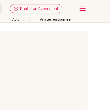
Publier un événement
Actu
Artistes en tournée
Fermer
Effacer les dates
week-end
Autre