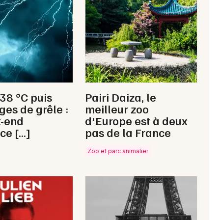
France
Newsletter des sorties
Artistes en tournée
 38 °C puis
Pairi Daiza, le
ges de grêle :
meilleur zoo
Actus à Saint-Quentin
k-end
d'Europe est à deux
ce […]
pas de la France
Magazine à Saint-Quentin
Zoo et parc animalier