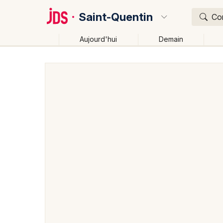
Saint-Quentin
Con
Aujourd'hui
Demain
Quoi ?
Où ?
Saint-Quentin et alentours
Aisne (02)
Picardie
Changer de lieu