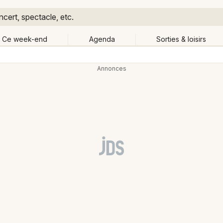
cert, spectacle, etc.
Ce week-end
Agenda
Sorties & loisirs
Retour
Publier un événement
Quand ?
Aujourd'hui
Demain
Ce 
Partout
Près de moi
Bordeaux
Grands événements
Colmar
Activité & Expérience
Lille
Manifestations
Lyon
Foires & salons
Marseille