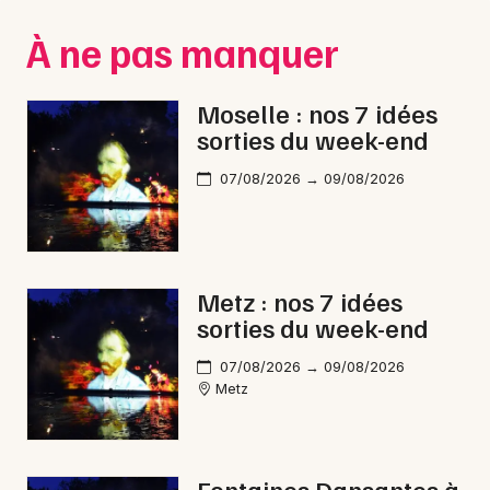
Montpellier
À ne pas manquer
Spectacles
Nantes
Concerts
Nice
Moselle : nos 7 idées
sorties du week-end
Paris
Sports
07/08/2026 → 09/08/2026
Strasbourg
Soirées
Toulouse
Sorties famille
Toutes les villes
Metz : nos 7 idées
Expos
sorties du week-end
Sorties & loisirs
07/08/2026 → 09/08/2026
Metz
Danse en Moselle
Danse en Lorraine
Fontaines Dansantes à