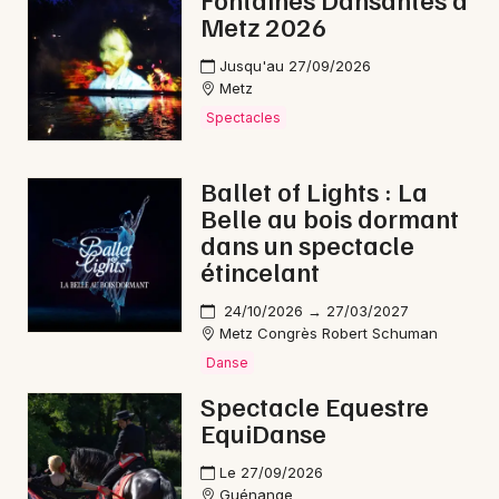
Metz 2026
Danse dans le Grand Est
Jusqu'au 27/09/2026
Metz
Spectacles
Newsletter des sorties
Ballet of Lights : La
Belle au bois dormant
Artistes en tournée
dans un spectacle
étincelant
Actus à Sarreguemines
24/10/2026 → 27/03/2027
Magazine à Sarreguemines
Metz Congrès Robert Schuman
Danse
Spectacle Equestre
EquiDanse
Le 27/09/2026
Guénange