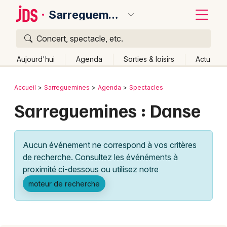
Sarreguemines
Concert, spectacle, etc.
Quoi ?
Fermer
Aujourd'hui
Agenda
Sorties & loisirs
Actu
Où ?
Retour
Publier un événement
Accueil
Sarreguemines
Agenda
Spectacles
Sarreguemines et alentours
Moselle (57)
Lorraine
Sarreguemines : Danse
Bordeaux
Partout
Près de moi
Changer de lieu
Colmar
Quand ?
Effacer les dates
Aucun événement ne correspond à vos critères
Lille
Grands événements
Aujourd'hui
Demain
Ce week-end
Autre
de recherche. Consultez les événéments à
Lyon
proximité ci-dessous ou utilisez notre
Activité & Expérience
moteur de recherche
Marseille
Manifestations
Mulhouse
Foires & salons