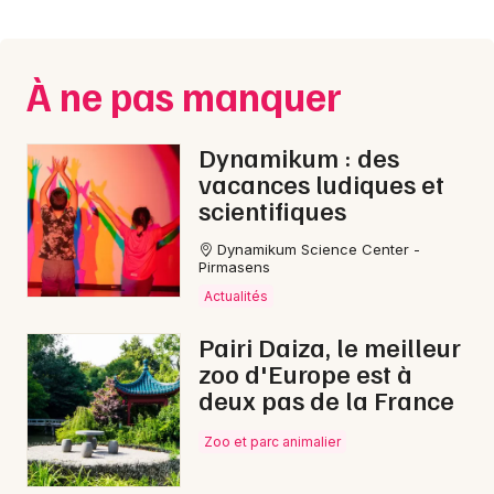
Montpellier
Spectacles
Nantes
À ne pas manquer
Concerts
Nice
Paris
Sports
Dynamikum : des
vacances ludiques et
Strasbourg
Soirées
scientifiques
Toulouse
Dynamikum Science Center -
Sorties famille
Pirmasens
Toutes les villes
Actualités
Expos
Pairi Daiza, le meilleur
Sorties & loisirs
zoo d'Europe est à
deux pas de la France
Nuit des Musées en Moselle
Zoo et parc animalier
Nuit des Musées en Lorraine