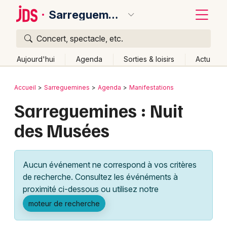
Sarreguemines
Concert, spectacle, etc.
Quoi ?
Fermer
Aujourd'hui
Agenda
Sorties & loisirs
Actu
Où ?
Retour
Publier un événement
Accueil
Sarreguemines
Agenda
Manifestations
Sarreguemines et alentours
Moselle (57)
Lorraine
Sarreguemines : Nuit
Bordeaux
Partout
Près de moi
Changer de lieu
des Musées
Colmar
Quand ?
Effacer les dates
Lille
Grands événements
Aujourd'hui
Demain
Ce week-end
Autre
Aucun événement ne correspond à vos critères
Lyon
Activité & Expérience
de recherche. Consultez les événéments à
proximité ci-dessous ou utilisez notre
Marseille
Manifestations
moteur de recherche
Mulhouse
Foires & salons