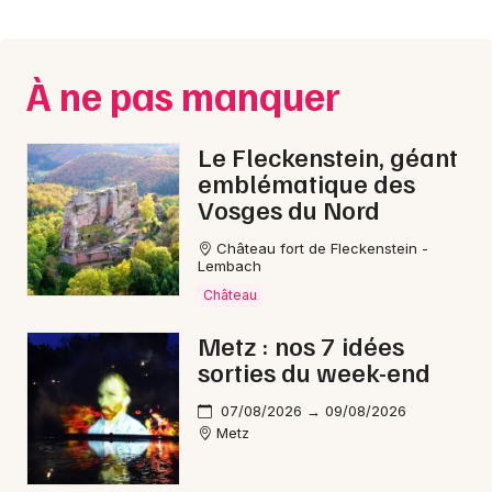
Montpellier
Spectacles
Nantes
À ne pas manquer
Concerts
Nice
Paris
Sports
Le Fleckenstein, géant
emblématique des
Strasbourg
Soirées
Vosges du Nord
Toulouse
Château fort de Fleckenstein -
Sorties famille
Lembach
Toutes les villes
Château
Expos
Metz : nos 7 idées
Sorties & loisirs
sorties du week-end
Gastronomie en Moselle
07/08/2026 → 09/08/2026
Metz
Gastronomie en Lorraine