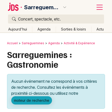
Sarreguemines
Concert, spectacle, etc.
Quoi ?
Fermer
Aujourd'hui
Agenda
Sorties & loisirs
Actu
Où ?
Retour
Publier un événement
Accueil
Sarreguemines
Agenda
Activité & Expérience
Sarreguemines et alentours
Moselle (57)
Lorraine
Sarreguemines :
Bordeaux
Partout
Près de moi
Changer de lieu
Gastronomie
Colmar
Quand ?
Effacer les dates
Lille
Grands événements
Aujourd'hui
Demain
Ce week-end
Autre
Aucun événement ne correspond à vos critères
Lyon
Activité & Expérience
de recherche. Consultez les événéments à
proximité ci-dessous ou utilisez notre
Marseille
Manifestations
moteur de recherche
Mulhouse
Foires & salons